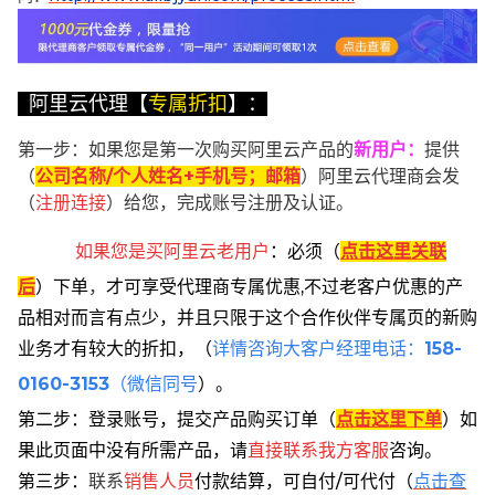
阿里云代理【
专属折扣
】：
第一步：如果您是第一次购买阿里云产品的
新用户
：
提供
（
公司名称/个人姓名+手机号；邮箱
）阿里云代理商会发
（
注册连接
）给您，完成账号注册及认证。
如果您是买阿里云
老用户
：
必须
（
点击这里关联
后
）
下单
，
才可享受代理商专属优惠,不过老客户优惠的产
品相对而言有点少，并且只限于这个合作伙伴专属页的新购
业务才有较大的折扣，
（
详情咨询大客户经理电话：
158-
0160-3153
（微信同号
）。
第二步：登录账号，提交产品购买订单（
点击这里下单
）
如
果此页面中没有所需产品，请
直接联系
我方客服
咨询。
第三步：
联系
销售人员
付款结算，可自付/可代付（
点击查