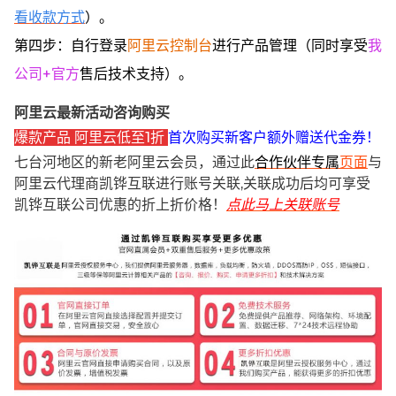
看收款方式
）。
第四步：自行登录
阿里云控制台
进行产品管理（同时享受
我
公司+官方
售后技术支持）。
阿里云最新活动咨询购买
爆款产品 阿里云低至1折
首次购买新客户额外赠送代金券！
七台河地区的新老阿里云会员，通过此
合作伙伴专属
页面
与
阿里云代理商凯铧互联进行账号关联,关联成功后均可享受
凯铧互联公司优惠的折上折价格！
点此马上关联账号