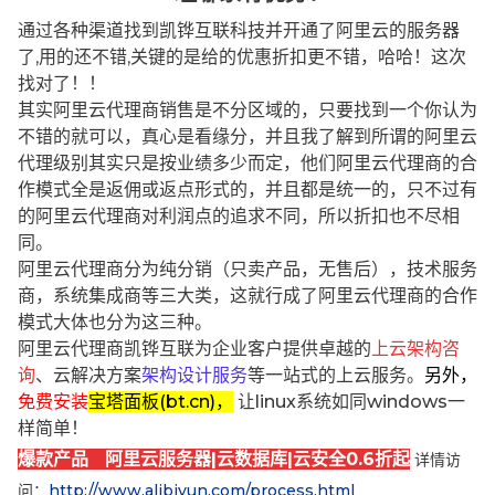
通过各种渠道找到凯铧互联科技并开通了阿里云的服务器
了,用的还不错,关键的是给的优惠折扣更不错，哈哈！这次
找对了！！
其实阿里云代理商销售是不分区域的，只要找到一个你认为
不错的就可以，真心是看缘分，并且我了解到所谓的阿里云
代理级别其实只是按业绩多少而定，他们阿里云代理商的合
作模式全是返佣或返点形式的，并且都是统一的，只不过有
的阿里云代理商对利润点的追求不同，所以折扣也不尽相
同。
阿里云代理商分为纯分销（只卖产品，无售后），技术服务
商，系统集成商等三大类，这就行成了阿里云代理商的合作
模式大体也分为这三种。
阿里云代理商凯铧互联为企业客户提供卓越的
上云架构咨
询
、云解决方案
架构设计服务
等一站式的上云服务。
另外，
免费安装
宝塔面板(bt.cn)，
让linux系统如同windows一
样简单！
爆款产品 阿里云服务器|云数据库|云安全0.6折起
详情访
问：
http://www.alibjyun.com/process.html