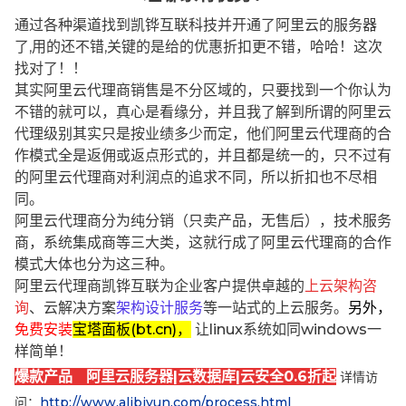
通过各种渠道找到凯铧互联科技并开通了阿里云的服务器
了,用的还不错,关键的是给的优惠折扣更不错，哈哈！这次
找对了！！
其实阿里云代理商销售是不分区域的，只要找到一个你认为
不错的就可以，真心是看缘分，并且我了解到所谓的阿里云
代理级别其实只是按业绩多少而定，他们阿里云代理商的合
作模式全是返佣或返点形式的，并且都是统一的，只不过有
的阿里云代理商对利润点的追求不同，所以折扣也不尽相
同。
阿里云代理商分为纯分销（只卖产品，无售后），技术服务
商，系统集成商等三大类，这就行成了阿里云代理商的合作
模式大体也分为这三种。
阿里云代理商凯铧互联为企业客户提供卓越的
上云架构咨
询
、云解决方案
架构设计服务
等一站式的上云服务。
另外，
免费安装
宝塔面板(bt.cn)，
让linux系统如同windows一
样简单！
爆款产品 阿里云服务器|云数据库|云安全0.6折起
详情访
问：
http://www.alibjyun.com/process.html