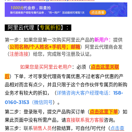
阿里云代理【
专属折扣
】：
第一步：如果您是第一次购买阿里云产品的
新用户
：
提供
（
公司名称/个人姓名+手机号；邮箱
）阿里云代理商会发
（
注册连接
）给您，完成账号注册及认证。
如果您是买阿里云
老用户
：
必须
（
点击这里关联
后
）
下单
，
才可享受代理商专属优惠,不过老客户优惠的产
品相对而言有点少，并且只限于这个合作伙伴专属页的新购
业务才有较大的折扣，
（
详情咨询大客户经理电话：
158-
0160-3153
（微信同号
）。
第二步：登录账号，提交产品购买订单（
点击这里下单
）
如
果此页面中没有所需产品，请
直接联系
我方客服
咨询。
第三步：
联系
销售人员
付款结算，可自付/可代付（
点击查