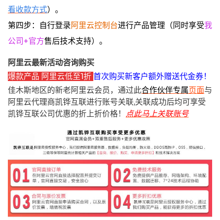
看收款方式
）。
第四步：自行登录
阿里云控制台
进行产品管理（同时享受
我
公司+官方
售后技术支持）。
阿里云最新活动咨询购买
爆款产品 阿里云低至1折
首次购买新客户额外赠送代金券！
佳木斯地区的新老阿里云会员，通过此
合作伙伴专属
页面
与
阿里云代理商凯铧互联进行账号关联,关联成功后均可享受
凯铧互联公司优惠的折上折价格！
点此马上关联账号