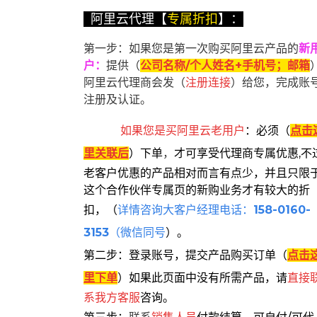
阿里云代理【
专属折扣
】：
第一步：如果您是第一次购买阿里云产品的
新
户
：
提供（
公司名称/个人姓名+手机号；邮箱
阿里云代理商会发（
注册连接
）给您，完成账
注册及认证。
如果您是买阿里云
老用户
：
必须
（
点击
里关联后
）
下单
，
才可享受代理商专属优惠,不
老客户优惠的产品相对而言有点少，并且只限
这个合作伙伴专属页的新购业务才有较大的折
扣，
（
详情咨询大客户经理电话：
158-0160-
3153
（微信同号
）。
第二步：登录账号，提交产品购买订单（
点击
里下单
）
如果此页面中没有所需产品，请
直接
系
我方客服
咨询。