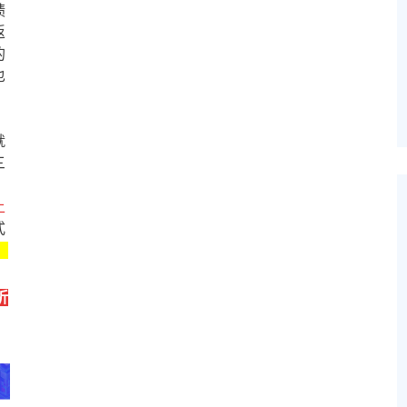
绩
返
的
也
就
三
上
式
，
折