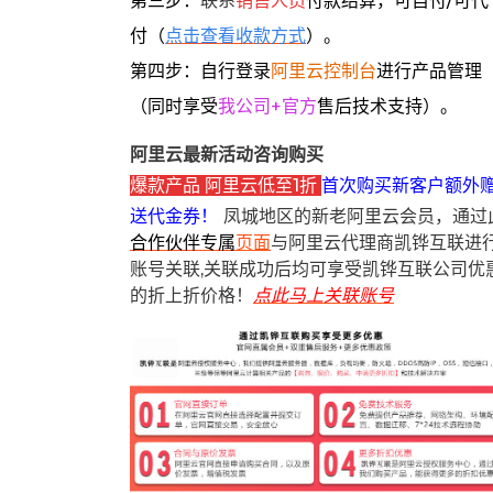
第三步：
联系
销售人员
付款结算，可自付/可代
付（
点击查看收款方式
）。
第四步：自行登录
阿里云控制台
进行产品管理
（同时享受
我公司+官方
售后技术支持）。
阿里云最新活动咨询购买
爆款产品 阿里云低至1折
首次购买新客户额外
送代金券！
凤城地区的新老阿里云会员，通过
合作伙伴专属
页面
与阿里云代理商凯铧互联进
账号关联,关联成功后均可享受凯铧互联公司优
的折上折价格！
点此马上关联账号