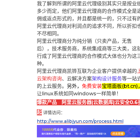
我了解到所谓的阿里云代理级别其实只是按业
多少而定，他们阿里云代理商的合作模式全是
佣或返点形式的，并且都是统一的，只不过有
阿里云代理商对利润点的追求不同，所以折扣
不尽相同。
阿里云代理商分为纯分销（只卖产品，无售
后），技术服务商，系统集成商等三大类，这
行成了阿里云代理商的合作模式大体也分为这
种。
阿里云代理商凯铧互联为企业客户提供卓越的
云架构咨询
、云解决方案
架构设计服务
等一站
的上云服务。
另外，
免费安装
宝塔面板(bt.cn)
让linux系统如同windows一样简单！
爆款产品 阿里云服务器|云数据库|云安全0.6
起
详情访问：
http://www.alibjyun.com/process.html