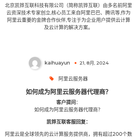
北京凯铧互联科技有限公司（简称凯铧互联）由多名前阿里
云资深技术专家创立,核心员工来自阿里巴巴、腾讯等,作为
阿里云重要的金牌合作伙伴,专注于为企业用户提供云计算
及云计算的解决方案。
如何成为阿里云服务器代理商？
kaihuayun
21, 8月, 2024
0
阿里云服务器
如何成为阿里云服务器代理商？
客户提问
：
如何成为阿里云服务器代理商？
凯铧互联客服回复：
阿里云是全球领先的云计算服务提供商，拥有超过200个数