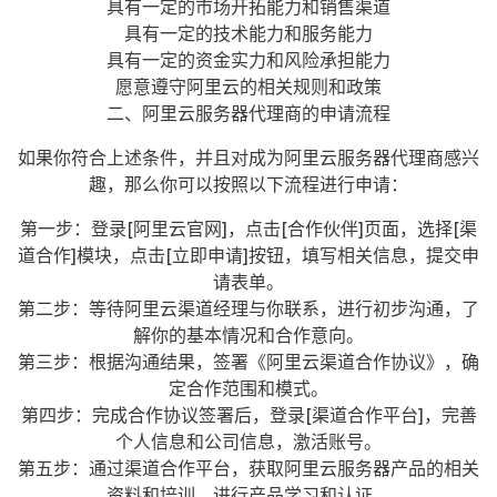
具有一定的市场开拓能力和销售渠道
具有一定的技术能力和服务能力
具有一定的资金实力和风险承担能力
愿意遵守阿里云的相关规则和政策
二、阿里云服务器代理商的申请流程
如果你符合上述条件，并且对成为阿里云服务器代理商感兴
趣，那么你可以按照以下流程进行申请：
第一步：登录[阿里云官网]，点击[合作伙伴]页面，选择[渠
道合作]模块，点击[立即申请]按钮，填写相关信息，提交申
请表单。
第二步：等待阿里云渠道经理与你联系，进行初步沟通，了
解你的基本情况和合作意向。
第三步：根据沟通结果，签署《阿里云渠道合作协议》，确
定合作范围和模式。
第四步：完成合作协议签署后，登录[渠道合作平台]，完善
个人信息和公司信息，激活账号。
第五步：通过渠道合作平台，获取阿里云服务器产品的相关
资料和培训，进行产品学习和认证。