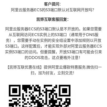
客户提问
：
阿里云服务器ECS的53端口默认对互联网开放吗？
凯铧互联客服回复：
阿里云服务器ECS的53端口默认是不开放的。如果您需要
从互联网访问ECS实例上的53端口（通常用于DNS服
务），您需要手动在实例的安全组设置中添加规则以开放
53端口。这样配置后，才能实现外部对阿里云服务器ECS
实例53端口的访问。但要提醒，开放53端口有可能会引来
的DDOS攻击，这点要格外注意！
【凯铧互联优惠在线】提供阿里云爆款特惠服务,微信扫一
扫，加为好友，立刻交流！