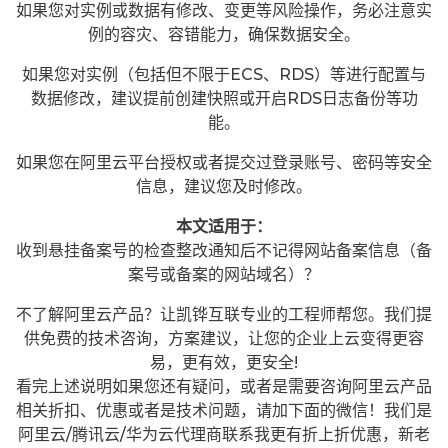
如果您对实例或数据有修改、变更等风险操作，务必注意实
例的容灾、容错能力，确保数据安全。
如果您对实例（包括但不限于ECS、RDS）等进行配置与
数据修改，建议提前创建快照或开启RDS日志备份等功
能。
如果您在阿里云平台授权或者提交过登录账号、密码等安全
信息，建议您及时修改。
本文适用于：
收到悬挂备案号的检查整改通知后不记得网站备案信息（备
案号或备案的网站域名）？
不了解阿里云产品？让凯铧互联专业的工程师帮您。我们提
供免费的技术咨询，方案建议，让您的企业上云变得更容
易，更有效，更安全!
看完上述说明如果您还有疑问，或者是需要咨询阿里云产品
相关折扣、优惠或者是技术问题，请加下面的微信！我们是
阿里云/腾讯云/华为云代理商联系我更有折上折优惠，新老