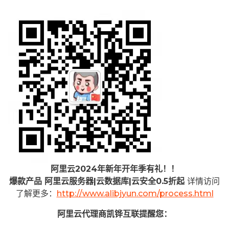
阿里云2024年新年开年季有礼！！
爆款产品 阿里云服务器|云数据库|云安全0.5折起
详情访问
了解更多：
http://www.alibjyun.com/process.html
阿里云代理商凯铧互联提醒您：