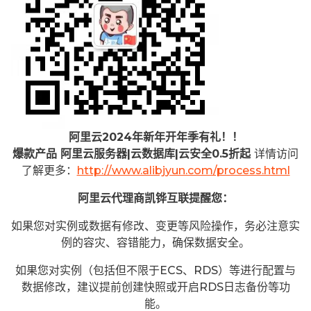
阿里云2024年新年开年季有礼！！
爆款产品 阿里云服务器|云数据库|云安全0.5折起
详情访问
了解更多：
http://www.alibjyun.com/process.html
阿里云代理商凯铧互联提醒您：
如果您对实例或数据有修改、变更等风险操作，务必注意实
例的容灾、容错能力，确保数据安全。
如果您对实例（包括但不限于ECS、RDS）等进行配置与
数据修改，建议提前创建快照或开启RDS日志备份等功
能。