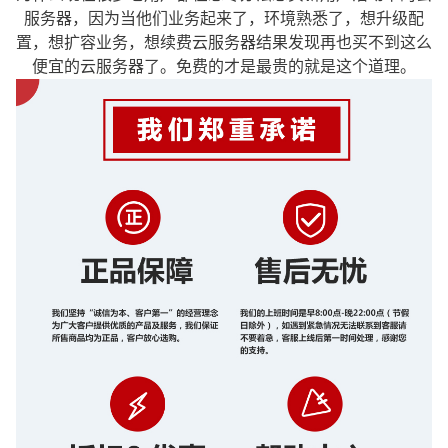
服务器，因为当他们业务起来了，环境熟悉了，想升级配
置，想扩容业务，想续费云服务器结果发现再也买不到这么
便宜的云服务器了。免费的才是最贵的就是这个道理。