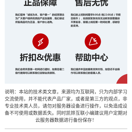
说明：本站的技术类文章，来源均为互联网，只为内部学习
交流使用，并不能代表产品厂家，或者是第三方的观点，非
专业技术类人员，请勿对服务器设备进行操作，以免造成设
备不可使用或数据丢失。同时凯铧互联小编建议用户定期对
云服务器数据进行备份保存！