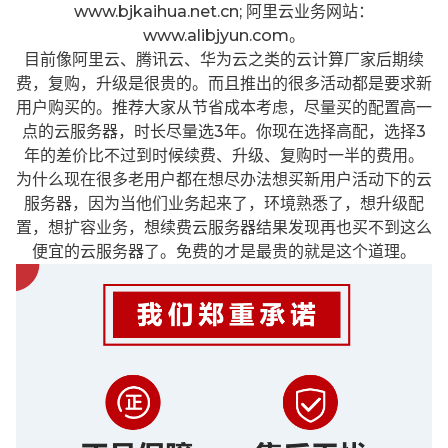
www.bjkaihua.net.cn; 阿里云业务网站：
www.alibjyun.com。
目前像阿里云、腾讯云、华为云之类的云计算厂家后期续
费，复购，升级是很贵的。而且推出的很多活动都是要求新
用户购买的。推荐大家从节省成本考虑，尽量买的配置高一
点的云服务器，时长尽量选3年。你现在选择高配，选择3
年的差价比不过到时候续费、升级、复购时一半的费用。
为什么现在很多老用户都在想尽办法想买新用户活动下的云
服务器，因为当他们业务起来了，环境熟悉了，想升级配
置，想扩容业务，想续费云服务器结果发现再也买不到这么
便宜的云服务器了。免费的才是最贵的就是这个道理。