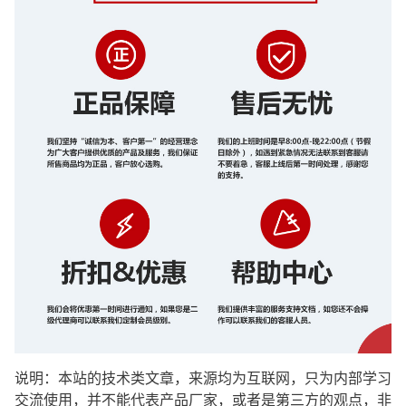
说明：本站的技术类文章，来源均为互联网，只为内部学习
交流使用，并不能代表产品厂家，或者是第三方的观点，非