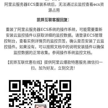
阿里云服务器ECS重装系统后，无法通过云监控查看ecs资
源占用
凯铧互联客服回复：
重装了阿里云服务器ECS系统的操作系统，可能需要重新
安装云监控插件以获取详细的监控数据。请登录ECS管理
控制台，查看实例详情页的监控页签，确认是否安装了云监
控插件。如果没有，可以按照文档中的说明安装插件以确保
监控数据的正常收集。参阅操作系统监控文档。
【凯铧互联优惠在线】提供阿里云爆款特惠服务,微信扫一
扫，加为好友，立刻交流！