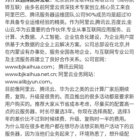
铧互联）由多名前阿里云资深技术专家创立,核心员工来自
阿里巴巴、腾讯服务器运维团队,公司90%成员均是超过10
年具备专业运维经验的精英。作为阿里云,腾讯云,百度云,金
山云,华为云重要的合作伙伴,专业从事互联网应用服务、云
计算、大数据、人工智能、企业信息化建设，为企业用户提
供基于大数据的企业上云解决方案。公司总部设在北京,并
在内蒙设有办事处，服务全国各地企业，与互联网专业公司
及主流服务商建立了良好合作关系。公司官网：
www.bjkaihua.com； 腾讯云网站
www.bjkaihua.net.cn; 阿里云业务网站：
www.alibjyun.com。
目前像阿里云、腾讯云、华为云之类的云计算厂家后期续
费，复购，升级是很贵的。而且推出的很多活动都是要求新
用户购买的。推荐大家从节省成本考虑，尽量买的配置高一
点的云服务器，时长尽量选3年。你现在选择高配，选择3
年的差价比不过到时候续费、升级、复购时一半的费用。
为什么现在很多老用户都在想尽办法想买新用户活动下的云
服务器，因为当他们业务起来了，环境熟悉了，想升级配