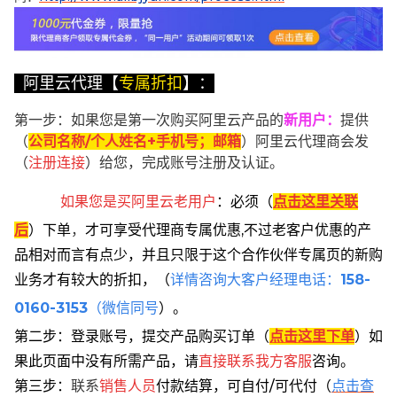
阿里云代理【
专属折扣
】：
第一步：如果您是第一次购买阿里云产品的
新用户
：
提供
（
公司名称/个人姓名+手机号；邮箱
）阿里云代理商会发
（
注册连接
）给您，完成账号注册及认证。
如果您是买阿里云
老用户
：
必须
（
点击这里关联
后
）
下单
，
才可享受代理商专属优惠,不过老客户优惠的产
品相对而言有点少，并且只限于这个合作伙伴专属页的新购
业务才有较大的折扣，
（
详情咨询大客户经理电话：
158-
0160-3153
（微信同号
）。
第二步：登录账号，提交产品购买订单（
点击这里下单
）
如
果此页面中没有所需产品，请
直接联系
我方客服
咨询。
第三步：
联系
销售人员
付款结算，可自付/可代付（
点击查