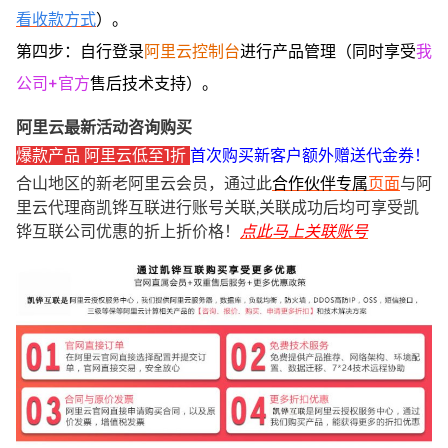
看收款方式
）。
第四步：自行登录
阿里云控制台
进行产品管理（同时享受
我
公司+官方
售后技术支持）。
阿里云最新活动咨询购买
爆款产品 阿里云低至1折
首次购买新客户额外赠送代金券！
合山地区的新老阿里云会员，通过此
合作伙伴专属
页面
与阿
里云代理商凯铧互联进行账号关联,关联成功后均可享受凯
铧互联公司优惠的折上折价格！
点此马上关联账号