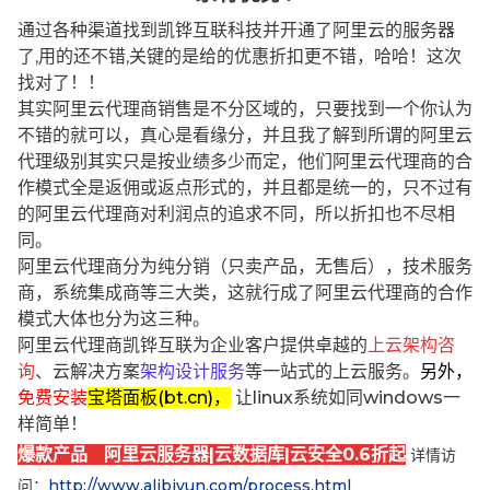
通过各种渠道找到凯铧互联科技并开通了阿里云的服务器
了,用的还不错,关键的是给的优惠折扣更不错，哈哈！这次
找对了！！
其实阿里云代理商销售是不分区域的，只要找到一个你认为
不错的就可以，真心是看缘分，并且我了解到所谓的阿里云
代理级别其实只是按业绩多少而定，他们阿里云代理商的合
作模式全是返佣或返点形式的，并且都是统一的，只不过有
的阿里云代理商对利润点的追求不同，所以折扣也不尽相
同。
阿里云代理商分为纯分销（只卖产品，无售后），技术服务
商，系统集成商等三大类，这就行成了阿里云代理商的合作
模式大体也分为这三种。
阿里云代理商凯铧互联为企业客户提供卓越的
上云架构咨
询
、云解决方案
架构设计服务
等一站式的上云服务。
另外，
免费安装
宝塔面板(bt.cn)，
让linux系统如同windows一
样简单！
爆款产品 阿里云服务器|云数据库|云安全0.6折起
详情访
问：
http://www.alibjyun.com/process.html