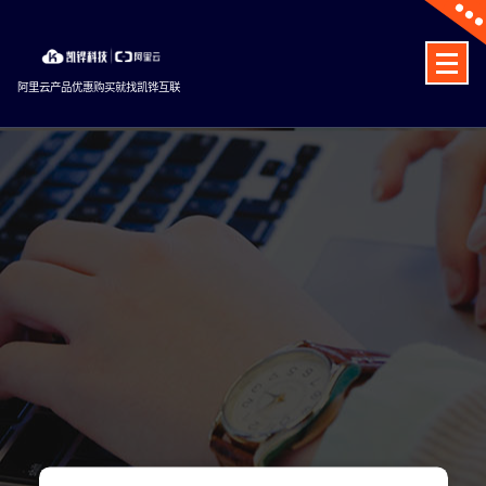
Skip
to
content
阿里云产品优惠购买就找凯铧互联