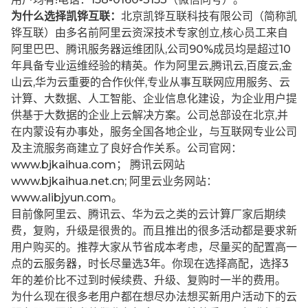
为什么选择凯铧互联：
北京凯铧互联科技有限公司（简称凯
铧互联）由多名前阿里云资深技术专家创立,核心员工来自
阿里巴巴、腾讯服务器运维团队,公司90%成员均是超过10
年具备专业运维经验的精英。作为阿里云,腾讯云,百度云,金
山云,华为云重要的合作伙伴,专业从事互联网应用服务、云
计算、大数据、人工智能、企业信息化建设，为企业用户提
供基于大数据的企业上云解决方案。公司总部设在北京,并
在内蒙设有办事处，服务全国各地企业，与互联网专业公司
及主流服务商建立了良好合作关系。公司官网：
www.bjkaihua.com； 腾讯云网站
www.bjkaihua.net.cn; 阿里云业务网站：
www.alibjyun.com。
目前像阿里云、腾讯云、华为云之类的云计算厂家后期续
费，复购，升级是很贵的。而且推出的很多活动都是要求新
用户购买的。推荐大家从节省成本考虑，尽量买的配置高一
点的云服务器，时长尽量选3年。你现在选择高配，选择3
年的差价比不过到时候续费、升级、复购时一半的费用。
为什么现在很多老用户都在想尽办法想买新用户活动下的云