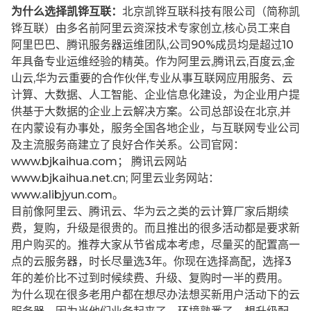
为什么选择凯铧互联：
北京凯铧互联科技有限公司（简称凯
铧互联）由多名前阿里云资深技术专家创立,核心员工来自
阿里巴巴、腾讯服务器运维团队,公司90%成员均是超过10
年具备专业运维经验的精英。作为阿里云,腾讯云,百度云,金
山云,华为云重要的合作伙伴,专业从事互联网应用服务、云
计算、大数据、人工智能、企业信息化建设，为企业用户提
供基于大数据的企业上云解决方案。公司总部设在北京,并
在内蒙设有办事处，服务全国各地企业，与互联网专业公司
及主流服务商建立了良好合作关系。公司官网：
www.bjkaihua.com； 腾讯云网站
www.bjkaihua.net.cn; 阿里云业务网站：
www.alibjyun.com。
目前像阿里云、腾讯云、华为云之类的云计算厂家后期续
费，复购，升级是很贵的。而且推出的很多活动都是要求新
用户购买的。推荐大家从节省成本考虑，尽量买的配置高一
点的云服务器，时长尽量选3年。你现在选择高配，选择3
年的差价比不过到时候续费、升级、复购时一半的费用。
为什么现在很多老用户都在想尽办法想买新用户活动下的云