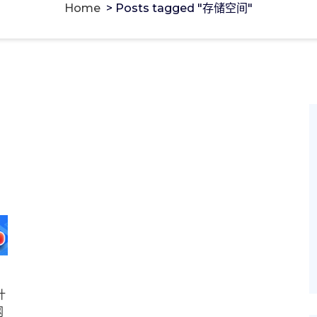
Home
>
Posts tagged "存储空间"
计
网