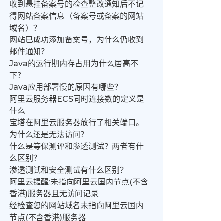
收到悬挂备案号的检查整改通知后不记
得网站备案信息（备案号或备案的网站
域名）？
网站已成功添加备案号，为什么仍收到
邮件通知？
Java的运行期内存占用为什么居高不
下？
Java应用部署慢的原因有哪些？
阿里云服务器ECS同时连接数的定义是
什么
宝塔在阿里云服务器放行了相关端口。
为什么还是无法访问？
什么是等保测评和渗透测试？两者有什
么区别？
渗透测试和安全测试有什么区别？
阿里云提醒:未指向阿里云国内节点(不含
香港)服务器且无访问记录
经检查您的网站域名未指向阿里云国内
节点(不含香港)服务器