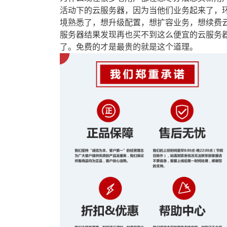
活动下的云服务器，因为当他们业务起来了，
境熟悉了，想升级配置，想扩容业务，想续费
服务器结果发现再也买不到这么便宜的云服务
了。免费的才是最贵的就是这个道理。