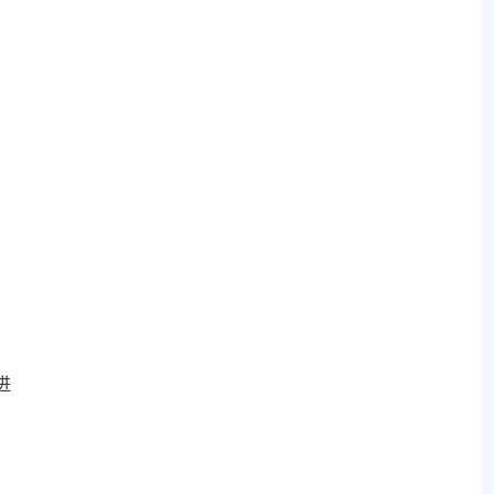
，
进
、