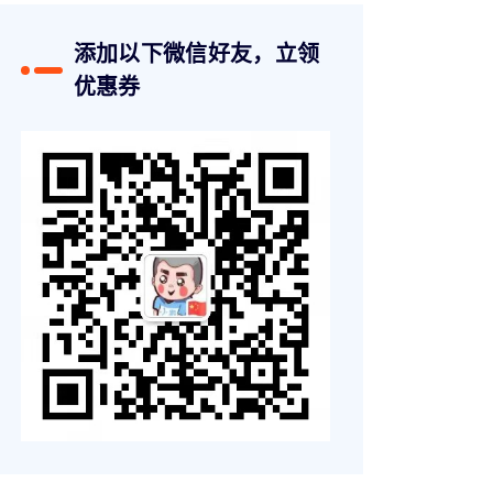
添加以下微信好友，立领
优惠券