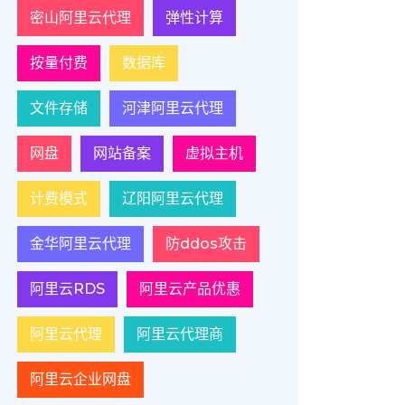
密山阿里云代理
弹性计算
按量付费
数据库
文件存储
河津阿里云代理
网盘
网站备案
虚拟主机
计费模式
辽阳阿里云代理
金华阿里云代理
防ddos攻击
阿里云RDS
阿里云产品优惠
阿里云代理
阿里云代理商
阿里云企业网盘