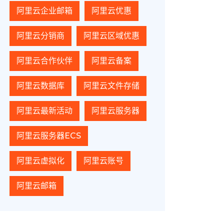
阿里云企业邮箱
阿里云优惠
阿里云分销商
阿里云区域优惠
阿里云合作伙伴
阿里云备案
阿里云数据库
阿里云文件存储
阿里云最新活动
阿里云服务器
阿里云服务器ECS
阿里云虚拟化
阿里云账号
阿里云邮箱