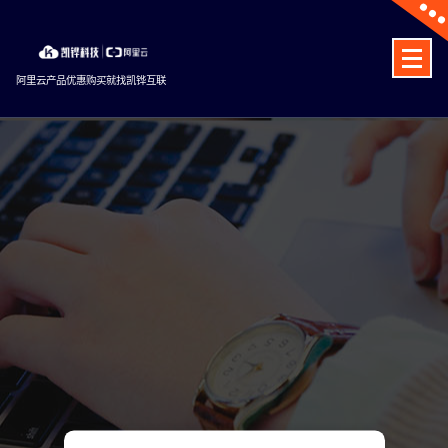
Skip
to
content
阿里云产品优惠购买就找凯铧互联