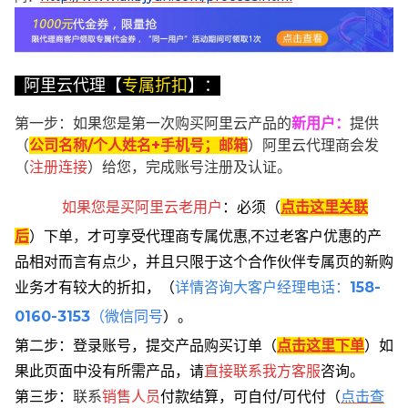
阿里云代理【
专属折扣
】：
第一步：如果您是第一次购买阿里云产品的
新用户
：
提供
（
公司名称/个人姓名+手机号；邮箱
）阿里云代理商会发
（
注册连接
）给您，完成账号注册及认证。
如果您是买阿里云
老用户
：
必须
（
点击这里关联
后
）
下单
，
才可享受代理商专属优惠,不过老客户优惠的产
品相对而言有点少，并且只限于这个合作伙伴专属页的新购
业务才有较大的折扣，
（
详情咨询大客户经理电话：
158-
0160-3153
（微信同号
）。
第二步：登录账号，提交产品购买订单（
点击这里下单
）
如
果此页面中没有所需产品，请
直接联系
我方客服
咨询。
第三步：
联系
销售人员
付款结算，可自付/可代付（
点击查