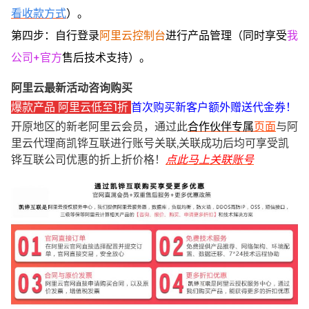
看收款方式
）。
第四步：自行登录
阿里云控制台
进行产品管理（同时享受
我
公司+官方
售后技术支持）。
阿里云最新活动咨询购买
爆款产品 阿里云低至1折
首次购买新客户额外赠送代金券！
开原地区的新老阿里云会员，通过此
合作伙伴专属
页面
与阿
里云代理商凯铧互联进行账号关联,关联成功后均可享受凯
铧互联公司优惠的折上折价格！
点此马上关联账号