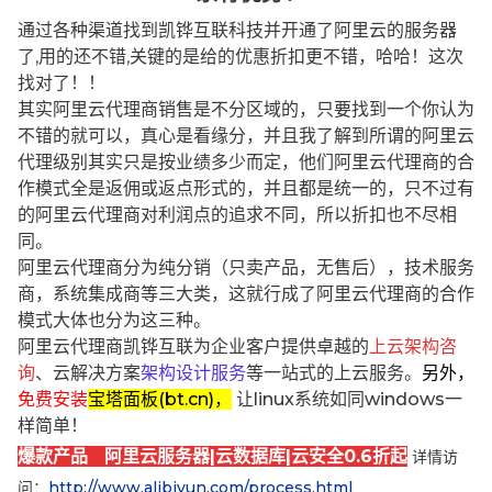
通过各种渠道找到凯铧互联科技并开通了阿里云的服务器
了,用的还不错,关键的是给的优惠折扣更不错，哈哈！这次
找对了！！
其实阿里云代理商销售是不分区域的，只要找到一个你认为
不错的就可以，真心是看缘分，并且我了解到所谓的阿里云
代理级别其实只是按业绩多少而定，他们阿里云代理商的合
作模式全是返佣或返点形式的，并且都是统一的，只不过有
的阿里云代理商对利润点的追求不同，所以折扣也不尽相
同。
阿里云代理商分为纯分销（只卖产品，无售后），技术服务
商，系统集成商等三大类，这就行成了阿里云代理商的合作
模式大体也分为这三种。
阿里云代理商凯铧互联为企业客户提供卓越的
上云架构咨
询
、云解决方案
架构设计服务
等一站式的上云服务。
另外，
免费安装
宝塔面板(bt.cn)，
让linux系统如同windows一
样简单！
爆款产品 阿里云服务器|云数据库|云安全0.6折起
详情访
问：
http://www.alibjyun.com/process.html