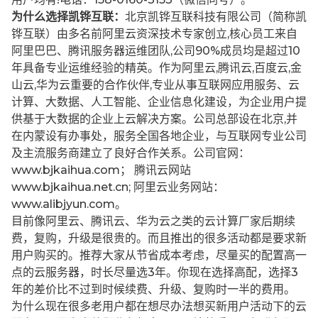
为什么选择凯铧互联：
北京凯铧互联科技有限公司（简称凯
铧互联）由多名前阿里云资深技术专家创立,核心员工来自
阿里巴巴、腾讯服务器运维团队,公司90%成员均是超过10
年具备专业运维经验的精英。作为阿里云,腾讯云,百度云,金
山云,华为云重要的合作伙伴,专业从事互联网应用服务、云
计算、大数据、人工智能、企业信息化建设，为企业用户提
供基于大数据的企业上云解决方案。公司总部设在北京,并
在内蒙设有办事处，服务全国各地企业，与互联网专业公司
及主流服务商建立了良好合作关系。公司官网：
www.bjkaihua.com； 腾讯云网站
www.bjkaihua.net.cn; 阿里云业务网站：
www.alibjyun.com。
目前像阿里云、腾讯云、华为云之类的云计算厂家后期续
费，复购，升级是很贵的。而且推出的很多活动都是要求新
用户购买的。推荐大家从节省成本考虑，尽量买的配置高一
点的云服务器，时长尽量选3年。你现在选择高配，选择3
年的差价比不过到时候续费、升级、复购时一半的费用。
为什么现在很多老用户都在想尽办法想买新用户活动下的云