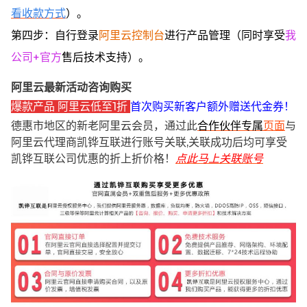
看收款方式
）。
第四步：自行登录
阿里云控制台
进行产品管理（同时享受
我
公司+官方
售后技术支持）。
阿里云最新活动咨询购买
爆款产品 阿里云低至1折
首次购买新客户额外赠送代金券！
德惠市地区的新老阿里云会员，通过此
合作伙伴专属
页面
与
阿里云代理商凯铧互联进行账号关联,关联成功后均可享受
凯铧互联公司优惠的折上折价格！
点此马上关联账号