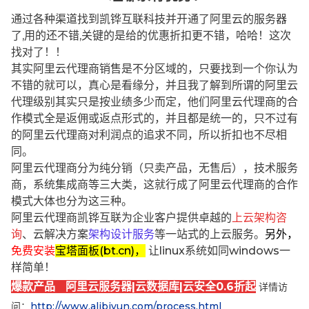
通过各种渠道找到凯铧互联科技并开通了阿里云的服务器
了,用的还不错,关键的是给的优惠折扣更不错，哈哈！这次
找对了！！
其实阿里云代理商销售是不分区域的，只要找到一个你认为
不错的就可以，真心是看缘分，并且我了解到所谓的阿里云
代理级别其实只是按业绩多少而定，他们阿里云代理商的合
作模式全是返佣或返点形式的，并且都是统一的，只不过有
的阿里云代理商对利润点的追求不同，所以折扣也不尽相
同。
阿里云代理商分为纯分销（只卖产品，无售后），技术服务
商，系统集成商等三大类，这就行成了阿里云代理商的合作
模式大体也分为这三种。
阿里云代理商凯铧互联为企业客户提供卓越的
上云架构咨
询
、云解决方案
架构设计服务
等一站式的上云服务。
另外，
免费安装
宝塔面板(bt.cn)，
让linux系统如同windows一
样简单！
爆款产品 阿里云服务器|云数据库|云安全0.6折起
详情访
问：
http://www.alibjyun.com/process.html