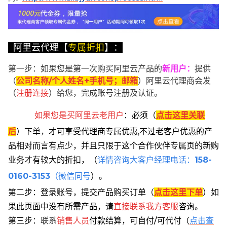
阿里云代理【
专属折扣
】：
第一步：如果您是第一次购买阿里云产品的
新用户
：
提供
（
公司名称/个人姓名+手机号；邮箱
）阿里云代理商会发
（
注册连接
）给您，完成账号注册及认证。
如果您是买阿里云
老用户
：
必须
（
点击这里关联
后
）
下单
，
才可享受代理商专属优惠,不过老客户优惠的产
品相对而言有点少，并且只限于这个合作伙伴专属页的新购
业务才有较大的折扣，
（
详情咨询大客户经理电话：
158-
0160-3153
（微信同号
）。
第二步：登录账号，提交产品购买订单（
点击这里下单
）
如
果此页面中没有所需产品，请
直接联系
我方客服
咨询。
第三步：
联系
销售人员
付款结算，可自付/可代付（
点击查