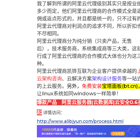
我了解到所谓的阿里云代理级别其实只是按业
多少而定，他们阿里云代理商的合作模式全是
佣或返点形式的，并且都是统一的，只不过有
阿里云代理商对利润点的追求不同，所以折扣
不尽相同。
阿里云代理商分为纯分销（只卖产品，无售
后），技术服务商，系统集成商等三大类，这
行成了阿里云代理商的合作模式大体也分为这
种。
阿里云代理商凯铧互联为企业客户提供卓越的
云架构咨询
、云解决方案
架构设计服务
等一站
的上云服务。
另外，
免费安装
宝塔面板(bt.cn)
让linux系统如同windows一样简单！
爆款产品 阿里云服务器|云数据库|云安全0.6
起
详情访问：
http://www.alibjyun.com/process.html