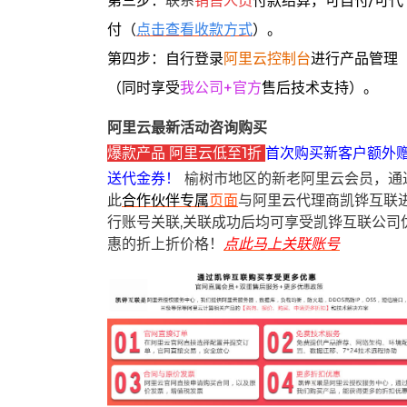
第三步：
联系
销售人员
付款结算，可自付/可代
付（
点击查看收款方式
）。
第四步：自行登录
阿里云控制台
进行产品管理
（同时享受
我公司+官方
售后技术支持）。
阿里云最新活动咨询购买
爆款产品 阿里云低至1折
首次购买新客户额外
送代金券！
榆树市地区的新老阿里云会员，通
此
合作伙伴专属
页面
与阿里云代理商凯铧互联
行账号关联,关联成功后均可享受凯铧互联公司
惠的折上折价格！
点此马上关联账号