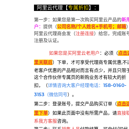
阿里云代理【
专属折扣
】：
第一步：如果您是第一次购买阿里云产品的
新
户
：
提供（
公司名称/个人姓名+手机号；邮箱
阿里云代理商会发（
注册连接
）给您，完成账
注册及认证。
如果您是买阿里云
老用户
：
必须
（
点击
里关联后
）
下单
，
才可享受代理商专属优惠,不
老客户优惠的产品相对而言有点少，并且只限
这个合作伙伴专属页的新购业务才有较大的折
扣，
（
详情咨询大客户经理电话：
158-0160-
3153
（微信同号
）。
第二步：登录账号，提交产品购买订单（
点击
里下单
）
如果此页面中没有所需产品，请
直接
系
我方客服
咨询。