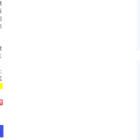
绩
返
的
也
就
三
上
式
，
折