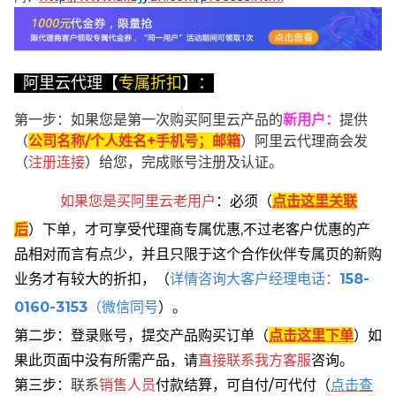
阿里云代理【
专属折扣
】：
第一步：如果您是第一次购买阿里云产品的
新用户
：
提供
（
公司名称/个人姓名+手机号；邮箱
）阿里云代理商会发
（
注册连接
）给您，完成账号注册及认证。
如果您是买阿里云
老用户
：
必须
（
点击这里关联
后
）
下单
，
才可享受代理商专属优惠,不过老客户优惠的产
品相对而言有点少，并且只限于这个合作伙伴专属页的新购
业务才有较大的折扣，
（
详情咨询大客户经理电话：
158-
0160-3153
（微信同号
）。
第二步：登录账号，提交产品购买订单（
点击这里下单
）
如
果此页面中没有所需产品，请
直接联系
我方客服
咨询。
第三步：
联系
销售人员
付款结算，可自付/可代付（
点击查