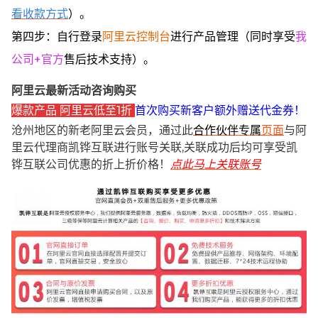
看收款方式
）。
第四步：自行登录
阿里云控制台
进行产品管理（同时享受
我
公司+官方
售后技术支持）。
阿里云最新活动咨询购买
爆款产品 阿里云低至1折
首次购买新客户额外赠送代金券！
沧州地区的新老阿里云会员，通过此
合作伙伴专属
页面
与阿
里云代理商凯铧互联进行账号关联,关联成功后均可享受凯
铧互联公司优惠的折上折价格！
点此马上关联账号