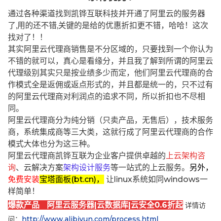
通过各种渠道找到凯铧互联科技并开通了阿里云的服务器
了,用的还不错,关键的是给的优惠折扣更不错，哈哈！这次
找对了！！
其实阿里云代理商销售是不分区域的，只要找到一个你认为
不错的就可以，真心是看缘分，并且我了解到所谓的阿里云
代理级别其实只是按业绩多少而定，他们阿里云代理商的合
作模式全是返佣或返点形式的，并且都是统一的，只不过有
的阿里云代理商对利润点的追求不同，所以折扣也不尽相
同。
阿里云代理商分为纯分销（只卖产品，无售后），技术服务
商，系统集成商等三大类，这就行成了阿里云代理商的合作
模式大体也分为这三种。
阿里云代理商凯铧互联为企业客户提供卓越的
上云架构咨
询
、云解决方案
架构设计服务
等一站式的上云服务。
另外，
免费安装
宝塔面板(bt.cn)，
让linux系统如同windows一
样简单！
爆款产品 阿里云服务器|云数据库|云安全0.6折起
详情访
问：
http://www.alibjyun.com/process.html