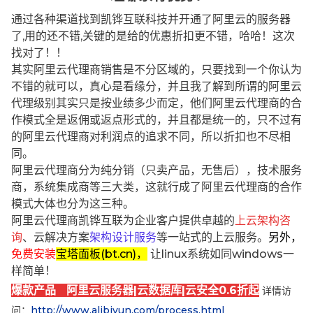
通过各种渠道找到凯铧互联科技并开通了阿里云的服务器
了,用的还不错,关键的是给的优惠折扣更不错，哈哈！这次
找对了！！
其实阿里云代理商销售是不分区域的，只要找到一个你认为
不错的就可以，真心是看缘分，并且我了解到所谓的阿里云
代理级别其实只是按业绩多少而定，他们阿里云代理商的合
作模式全是返佣或返点形式的，并且都是统一的，只不过有
的阿里云代理商对利润点的追求不同，所以折扣也不尽相
同。
阿里云代理商分为纯分销（只卖产品，无售后），技术服务
商，系统集成商等三大类，这就行成了阿里云代理商的合作
模式大体也分为这三种。
阿里云代理商凯铧互联为企业客户提供卓越的
上云架构咨
询
、云解决方案
架构设计服务
等一站式的上云服务。
另外，
免费安装
宝塔面板(bt.cn)，
让linux系统如同windows一
样简单！
爆款产品 阿里云服务器|云数据库|云安全0.6折起
详情访
问：
http://www.alibjyun.com/process.html