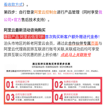
看收款方式
）。
第四步：自行登录
阿里云控制台
进行产品管理（同时享受
我
公司+官方
售后技术支持）。
阿里云最新活动咨询购买
爆款产品 阿里云低至1折
首次购买新客户额外赠送代金券！
泊头市地区的新老阿里云会员，通过此
合作伙伴专属
页面
与
阿里云代理商凯铧互联进行账号关联,关联成功后均可享受
凯铧互联公司优惠的折上折价格！
点此马上关联账号