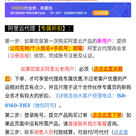
阿里云代理【
专属折扣
】：
第一步：如果您是第一次购买阿里云产品的
新用户
：
提供
（
公司名称/个人姓名+手机号；邮箱
）阿里云代理商会发
（
注册连接
）给您，完成账号注册及认证。
如果您是买阿里云
老用户
：
必须
（
点击这里关联
后
）
下单
，
才可享受代理商专属优惠,不过老客户优惠的产
品相对而言有点少，并且只限于这个合作伙伴专属页的新购
业务才有较大的折扣，
（
详情咨询大客户经理电话：
158-
0160-3153
（微信同号
）。
第二步：登录账号，提交产品购买订单（
点击这里下单
）
如
果此页面中没有所需产品，请
直接联系
我方客服
咨询。
第三步：
联系
销售人员
付款结算，可自付/可代付（
点击查