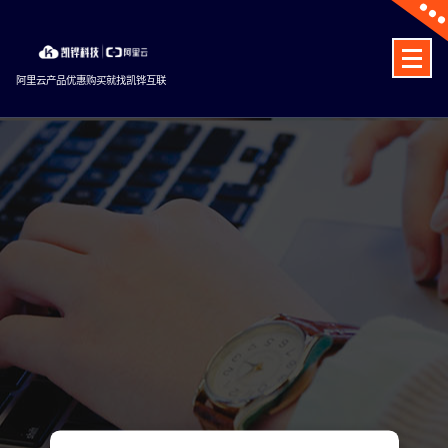
Skip
to
content
阿里云产品优惠购买就找凯铧互联