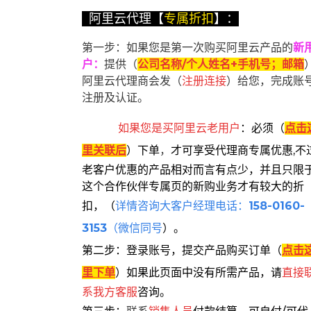
阿里云代理【
专属折扣
】：
第一步：如果您是第一次购买阿里云产品的
新
户
：
提供（
公司名称/个人姓名+手机号；邮箱
阿里云代理商会发（
注册连接
）给您，完成账
注册及认证。
如果您是买阿里云
老用户
：
必须
（
点击
里关联后
）
下单
，
才可享受代理商专属优惠,不
老客户优惠的产品相对而言有点少，并且只限
这个合作伙伴专属页的新购业务才有较大的折
扣，
（
详情咨询大客户经理电话：
158-0160-
3153
（微信同号
）。
第二步：登录账号，提交产品购买订单（
点击
里下单
）
如果此页面中没有所需产品，请
直接
系
我方客服
咨询。