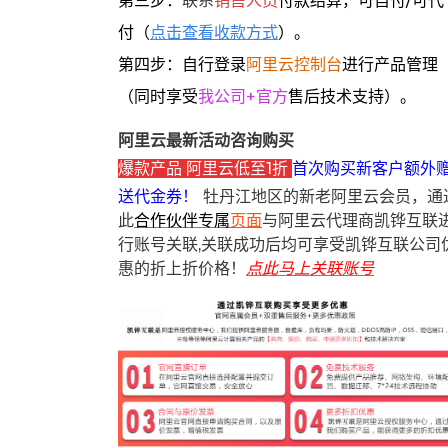
第三步：
联系
销售人员
付款结算，可自付/可代
付（
点击查看收款方式
）。
第四步：自行登录
阿里云控制台
进行产品管理
（同时享受
我公司+官方
售后技术支持）。
阿里云最新活动咨询购买
爆款产品 阿里云低至1折
首次购买新客户额外
送代金券！
牡丹江地区的新老阿里云会员，通
此
合作伙伴专属
页面
与阿里云代理商凯铧互联
行账号关联,关联成功后均可享受凯铧互联公司
惠的折上折价格！
点此马上关联账号