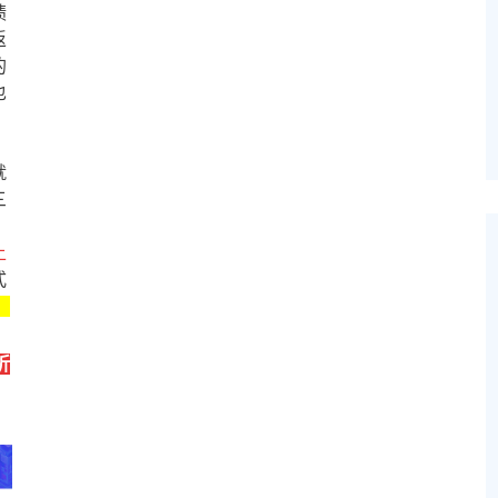
绩
返
的
也
就
三
上
式
，
折