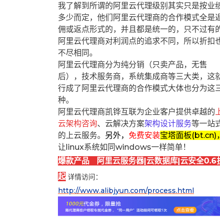
我了解到所谓的阿里云代理级别其实只是按业
多少而定，他们阿里云代理商的合作模式全是
佣或返点形式的，并且都是统一的，只不过有
阿里云代理商对利润点的追求不同，所以折扣
不尽相同。
阿里云代理商分为纯分销（只卖产品，无售
后），技术服务商，系统集成商等三大类，这
行成了阿里云代理商的合作模式大体也分为这
种。
阿里云代理商凯铧互联为企业客户提供卓越的
云架构咨询
、云解决方案
架构设计服务
等一站
的上云服务。
另外，
免费安装
宝塔面板(bt.cn)
让linux系统如同windows一样简单！
爆款产品 阿里云服务器|云数据库|云安全0.6
起
详情访问：
http://www.alibjyun.com/process.html