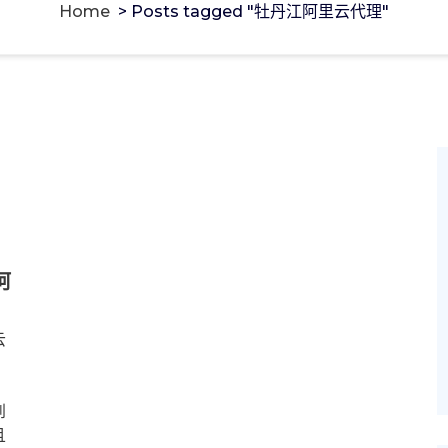
Home
>
Posts tagged "牡丹江阿里云代理"
阿
云
到
且