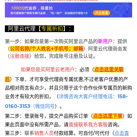
阿里云代理【
专属折扣
】：
第一步：如果您是第一次购买阿里云产品的
新用户
：
提供
（
公司名称/个人姓名+手机号；邮箱
）阿里云代理商会发
（
注册连接
）给您，完成账号注册及认证。
如果您是买阿里云
老用户
：
必须
（
点击这里关联
后
）
下单
，
才可享受代理商专属优惠,不过老客户优惠的产
品相对而言有点少，并且只限于这个合作伙伴专属页的新购
业务才有较大的折扣，
（
详情咨询大客户经理电话：
158-
0160-3153
（微信同号
）。
第二步：登录账号，提交产品购买订单（
点击这里下单
）
如
果此页面中没有所需产品，请
直接联系
我方客服
咨询。
第三步：
联系
销售人员
付款结算，可自付/可代付（
点击查