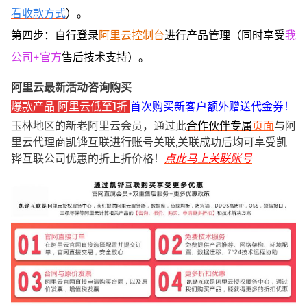
看收款方式
）。
第四步：自行登录
阿里云控制台
进行产品管理（同时享受
我
公司+官方
售后技术支持）。
阿里云最新活动咨询购买
爆款产品 阿里云低至1折
首次购买新客户额外赠送代金券！
玉林地区的新老阿里云会员，通过此
合作伙伴专属
页面
与阿
里云代理商凯铧互联进行账号关联,关联成功后均可享受凯
铧互联公司优惠的折上折价格！
点此马上关联账号