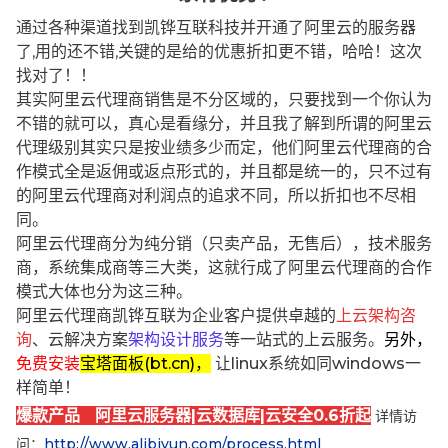
通过各种渠道找到凯铧互联科技并开通了阿里云的服务器
了,用的还不错,关键的是给的优惠折扣更不错，哈哈！这次
找对了！！
其实阿里云代理商销售是不分区域的，只要找到一个你认为
不错的就可以，真心是看缘分，并且我了解到所谓的阿里云
代理级别其实只是按业绩多少而定，他们阿里云代理商的合
作模式全是返佣或返点形式的，并且都是统一的，只不过有
的阿里云代理商对利润点的追求不同，所以折扣也不尽相
同。
阿里云代理商分为纯分销（只卖产品，无售后），技术服务
商，系统集成商等三大类，这就行成了阿里云代理商的合作
模式大体也分为这三种。
阿里云代理商凯铧互联为企业客户提供卓越的
上云架构咨
询
、云解决方案
架构设计服务
等一站式的上云服务。
另外，
免费安装
宝塔面板(bt.cn)，
让linux系统如同windows一
样简单！
爆款产品 阿里云服务器|云数据库|云安全0.6折起
详情访
问：
http://www.alibjyun.com/process.html