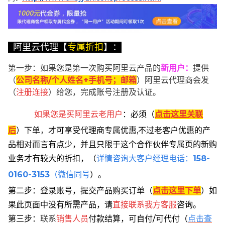
阿里云代理【
专属折扣
】：
第一步：如果您是第一次购买阿里云产品的
新用户
：
提供
（
公司名称/个人姓名+手机号；邮箱
）阿里云代理商会发
（
注册连接
）给您，完成账号注册及认证。
如果您是买阿里云
老用户
：
必须
（
点击这里关联
后
）
下单
，
才可享受代理商专属优惠,不过老客户优惠的产
品相对而言有点少，并且只限于这个合作伙伴专属页的新购
业务才有较大的折扣，
（
详情咨询大客户经理电话：
158-
0160-3153
（微信同号
）。
第二步：登录账号，提交产品购买订单（
点击这里下单
）
如
果此页面中没有所需产品，请
直接联系
我方客服
咨询。
第三步：
联系
销售人员
付款结算，可自付/可代付（
点击查