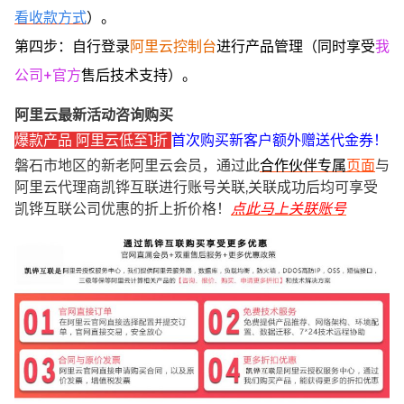
看收款方式
）。
第四步：自行登录
阿里云控制台
进行产品管理（同时享受
我
公司+官方
售后技术支持）。
阿里云最新活动咨询购买
爆款产品 阿里云低至1折
首次购买新客户额外赠送代金券！
磐石市地区的新老阿里云会员，通过此
合作伙伴专属
页面
与
阿里云代理商凯铧互联进行账号关联,关联成功后均可享受
凯铧互联公司优惠的折上折价格！
点此马上关联账号