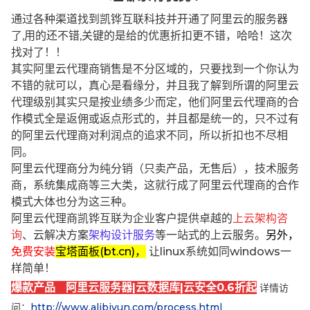
通过各种渠道找到凯铧互联科技并开通了阿里云的服务器
了,用的还不错,关键的是给的优惠折扣更不错，哈哈！这次
找对了！！
其实阿里云代理商销售是不分区域的，只要找到一个你认为
不错的就可以，真心是看缘分，并且我了解到所谓的阿里云
代理级别其实只是按业绩多少而定，他们阿里云代理商的合
作模式全是返佣或返点形式的，并且都是统一的，只不过有
的阿里云代理商对利润点的追求不同，所以折扣也不尽相
同。
阿里云代理商分为纯分销（只卖产品，无售后），技术服务
商，系统集成商等三大类，这就行成了阿里云代理商的合作
模式大体也分为这三种。
阿里云代理商凯铧互联为企业客户提供卓越的
上云架构咨
询
、云解决方案
架构设计服务
等一站式的上云服务。
另外，
免费安装
宝塔面板(bt.cn)，
让linux系统如同windows一
样简单！
爆款产品 阿里云服务器|云数据库|云安全0.6折起
详情访
问：
http://www.alibjyun.com/process.html