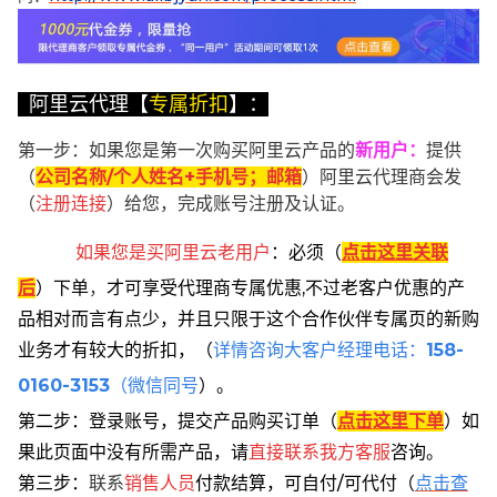
阿里云代理【
专属折扣
】：
第一步：如果您是第一次购买阿里云产品的
新用户
：
提供
（
公司名称/个人姓名+手机号；邮箱
）阿里云代理商会发
（
注册连接
）给您，完成账号注册及认证。
如果您是买阿里云
老用户
：
必须
（
点击这里关联
后
）
下单
，
才可享受代理商专属优惠,不过老客户优惠的产
品相对而言有点少，并且只限于这个合作伙伴专属页的新购
业务才有较大的折扣，
（
详情咨询大客户经理电话：
158-
0160-3153
（微信同号
）。
第二步：登录账号，提交产品购买订单（
点击这里下单
）
如
果此页面中没有所需产品，请
直接联系
我方客服
咨询。
第三步：
联系
销售人员
付款结算，可自付/可代付（
点击查