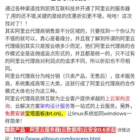
通过各种渠道找到凯铧互联科技并开通了阿里云的服务器
了,用的还不错,关键的是给的优惠折扣更不错，哈哈！这次
找对了！！
其实阿里云代理商销售是不分区域的，只要找到一个你认为
不错的就可以，真心是看缘分，并且我了解到所谓的阿里云
代理级别其实只是按业绩多少而定，他们阿里云代理商的合
作模式全是返佣或返点形式的，并且都是统一的，只不过有
的阿里云代理商对利润点的追求不同，所以折扣也不尽相
同。
阿里云代理商分为纯分销（只卖产品，无售后），技术服务
商，系统集成商等三大类，这就行成了阿里云代理商的合作
模式大体也分为这三种。
阿里云代理商凯铧互联为企业客户提供卓越的
上云架构咨
询
、云解决方案
架构设计服务
等一站式的上云服务。
另外，
免费安装
宝塔面板(bt.cn)，
让linux系统如同windows一
样简单！
爆款产品 阿里云服务器|云数据库|云安全0.6折起
详情访
问：
http://www.alibjyun.com/process.html