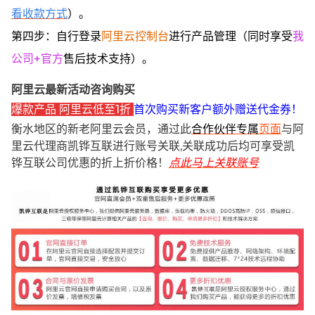
看收款方式
）。
第四步：自行登录
阿里云控制台
进行产品管理（同时享受
我
公司+官方
售后技术支持）。
阿里云最新活动咨询购买
爆款产品 阿里云低至1折
首次购买新客户额外赠送代金券！
衡水地区的新老阿里云会员，通过此
合作伙伴专属
页面
与阿
里云代理商凯铧互联进行账号关联,关联成功后均可享受凯
铧互联公司优惠的折上折价格！
点此马上关联账号