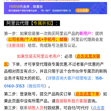
阿里云代理【
专属折扣
】：
第一步：如果您是第一次购买阿里云产品的
新用户
：
提供
（
公司名称/个人姓名+手机号；邮箱
）阿里云代理商会发
（
注册连接
）给您，完成账号注册及认证。
如果您是买阿里云
老用户
：
必须
（
点击这里关联
后
）
下单
，
才可享受代理商专属优惠,不过老客户优惠的产
品相对而言有点少，并且只限于这个合作伙伴专属页的新购
业务才有较大的折扣，
（
详情咨询大客户经理电话：
158-
0160-3153
（微信同号
）。
第二步：登录账号，提交产品购买订单（
点击这里下单
）
如
果此页面中没有所需产品，请
直接联系
我方客服
咨询。
第三步：
联系
销售人员
付款结算，可自付/可代付（
点击查