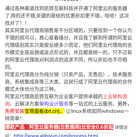
通过各种渠道找到凯铧互联科技并开通了阿里云的服务器
了,用的还不错,关键的是给的优惠折扣更不错，哈哈！这次
找对了！！
其实阿里云代理商销售是不分区域的，只要找到一个你认为
不错的就可以，真心是看缘分，并且我了解到所谓的阿里云
代理级别其实只是按业绩多少而定，他们阿里云代理商的合
作模式全是返佣或返点形式的，并且都是统一的，只不过有
的阿里云代理商对利润点的追求不同，所以折扣也不尽相
同。
阿里云代理商分为纯分销（只卖产品，无售后），技术服务
商，系统集成商等三大类，这就行成了阿里云代理商的合作
模式大体也分为这三种。
阿里云代理商凯铧互联为企业客户提供卓越的
上云架构咨
询
、云解决方案
架构设计服务
等一站式的上云服务。
另外，
免费安装
宝塔面板(bt.cn)，
让linux系统如同windows一
样简单！
爆款产品 阿里云服务器|云数据库|云安全0.6折起
详情访
问：
http://www.alibjyun.com/process.html