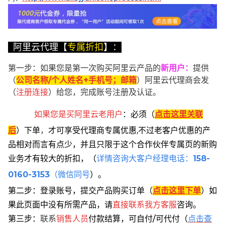
阿里云代理【
专属折扣
】：
第一步：如果您是第一次购买阿里云产品的
新用户
：
提供
（
公司名称/个人姓名+手机号；邮箱
）阿里云代理商会发
（
注册连接
）给您，完成账号注册及认证。
如果您是买阿里云
老用户
：
必须
（
点击这里关联
后
）
下单
，
才可享受代理商专属优惠,不过老客户优惠的产
品相对而言有点少，并且只限于这个合作伙伴专属页的新购
业务才有较大的折扣，
（
详情咨询大客户经理电话：
158-
0160-3153
（微信同号
）。
第二步：登录账号，提交产品购买订单（
点击这里下单
）
如
果此页面中没有所需产品，请
直接联系
我方客服
咨询。
第三步：
联系
销售人员
付款结算，可自付/可代付（
点击查