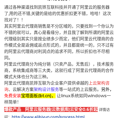
通过各种渠道找到凯铧互联科技并开通了阿里云的服务器
了,用的还不错,关键的是给的优惠折扣更不错，哈哈！这次
找对了！！
其实阿里云代理商销售是不分区域的，只要找到一个你认为
不错的就可以，真心是看缘分，并且我了解到所谓的阿里云
代理级别其实只是按业绩多少而定，他们阿里云代理商的合
作模式全是返佣或返点形式的，并且都是统一的，只不过有
的阿里云代理商对利润点的追求不同，所以折扣也不尽相
同。
阿里云代理商分为纯分销（只卖产品，无售后），技术服务
商，系统集成商等三大类，这就行成了阿里云代理商的合作
模式大体也分为这三种。
阿里云代理商凯铧互联为企业客户提供卓越的
上云架构咨
询
、云解决方案
架构设计服务
等一站式的上云服务。
另外，
免费安装
宝塔面板(bt.cn)，
让linux系统如同windows一
样简单！
爆款产品 阿里云服务器|云数据库|云安全0.6折起
详情访
问：
http://www.alibjyun.com/process.html