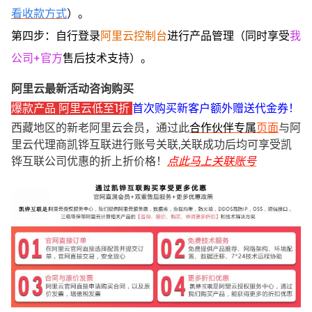
看收款方式
）。
第四步：自行登录
阿里云控制台
进行产品管理（同时享受
我
公司+官方
售后技术支持）。
阿里云最新活动咨询购买
爆款产品 阿里云低至1折
首次购买新客户额外赠送代金券！
西藏地区的新老阿里云会员，通过此
合作伙伴专属
页面
与阿
里云代理商凯铧互联进行账号关联,关联成功后均可享受凯
铧互联公司优惠的折上折价格！
点此马上关联账号