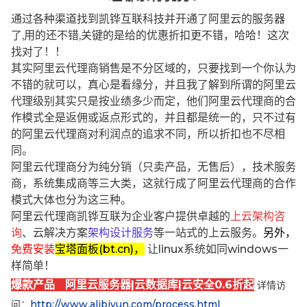
通过各种渠道找到凯铧互联科技并开通了阿里云的服务器
了,用的还不错,关键的是给的优惠折扣更不错，哈哈！这次
找对了！！
其实阿里云代理商销售是不分区域的，只要找到一个你认为
不错的就可以，真心是看缘分，并且我了解到所谓的阿里云
代理级别其实只是按业绩多少而定，他们阿里云代理商的合
作模式全是返佣或返点形式的，并且都是统一的，只不过有
的阿里云代理商对利润点的追求不同，所以折扣也不尽相
同。
阿里云代理商分为纯分销（只卖产品，无售后），技术服务
商，系统集成商等三大类，这就行成了阿里云代理商的合作
模式大体也分为这三种。
阿里云代理商凯铧互联为企业客户提供卓越的
上云架构咨
询
、云解决方案
架构设计服务
等一站式的上云服务。
另外，
免费安装
宝塔面板(bt.cn)，
让linux系统如同windows一
样简单！
爆款产品 阿里云服务器|云数据库|云安全0.6折起
详情访
问：
http://www.alibjyun.com/process.html