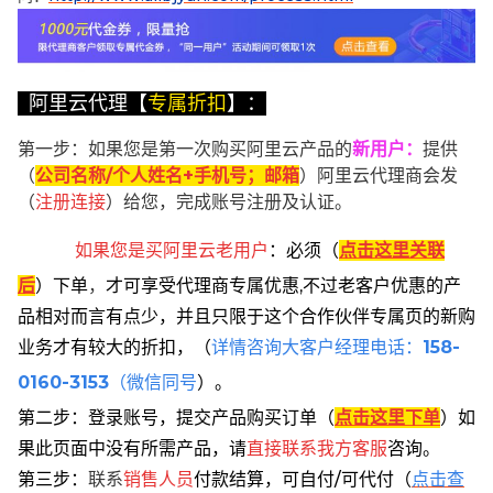
阿里云代理【
专属折扣
】：
第一步：如果您是第一次购买阿里云产品的
新用户
：
提供
（
公司名称/个人姓名+手机号；邮箱
）阿里云代理商会发
（
注册连接
）给您，完成账号注册及认证。
如果您是买阿里云
老用户
：
必须
（
点击这里关联
后
）
下单
，
才可享受代理商专属优惠,不过老客户优惠的产
品相对而言有点少，并且只限于这个合作伙伴专属页的新购
业务才有较大的折扣，
（
详情咨询大客户经理电话：
158-
0160-3153
（微信同号
）。
第二步：登录账号，提交产品购买订单（
点击这里下单
）
如
果此页面中没有所需产品，请
直接联系
我方客服
咨询。
第三步：
联系
销售人员
付款结算，可自付/可代付（
点击查