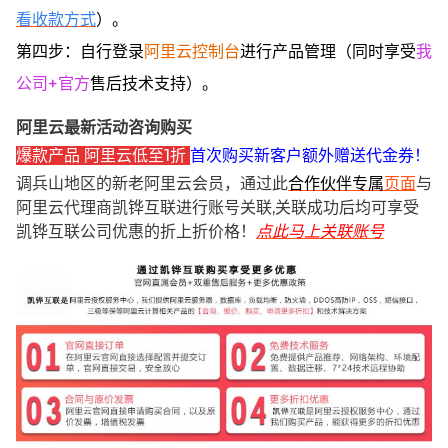
看收款方式
）。
第四步：自行登录
阿里云控制台
进行产品管理（同时享受
我
公司+官方
售后技术支持）。
阿里云最新活动咨询购买
爆款产品 阿里云低至1折
首次购买新客户额外赠送代金券！
调兵山地区的新老阿里云会员，通过此
合作伙伴专属
页面
与
阿里云代理商凯铧互联进行账号关联,关联成功后均可享受
凯铧互联公司优惠的折上折价格！
点此马上关联账号