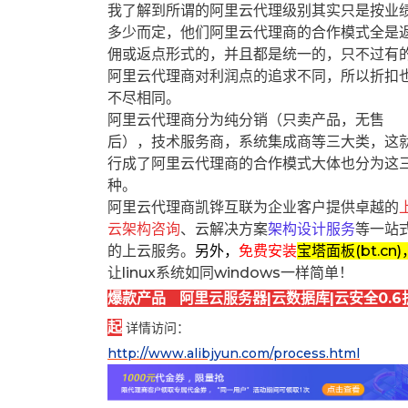
我了解到所谓的阿里云代理级别其实只是按业
多少而定，他们阿里云代理商的合作模式全是
佣或返点形式的，并且都是统一的，只不过有
阿里云代理商对利润点的追求不同，所以折扣
不尽相同。
阿里云代理商分为纯分销（只卖产品，无售
后），技术服务商，系统集成商等三大类，这
行成了阿里云代理商的合作模式大体也分为这
种。
阿里云代理商凯铧互联为企业客户提供卓越的
云架构咨询
、云解决方案
架构设计服务
等一站
的上云服务。
另外，
免费安装
宝塔面板(bt.cn)
让linux系统如同windows一样简单！
爆款产品 阿里云服务器|云数据库|云安全0.6
起
详情访问：
http://www.alibjyun.com/process.html