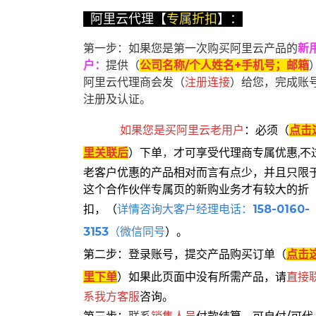
阿里云代理【
专属折扣
】：
第一步：如果您是第一次购买阿里云产品的
新
户
：
提供（
公司名称/个人姓名+手机号；邮箱
阿里云代理商会发（
注册连接
）给您，完成账
注册及认证。
如果您是买阿里云
老用户
：
必须
（
点击
里关联后
）
下单
，
才可享受代理商专属优惠,不
老客户优惠的产品相对而言有点少，并且只限
这个合作伙伴专属页的新购业务才有较大的折
扣，
（
详情咨询大客户经理电话：
158-0160-
3153
（微信同号
）。
第二步：登录账号，提交产品购买订单（
点击
里下单
）
如果此页面中没有所需产品，请
直接
系
我方客服
咨询。