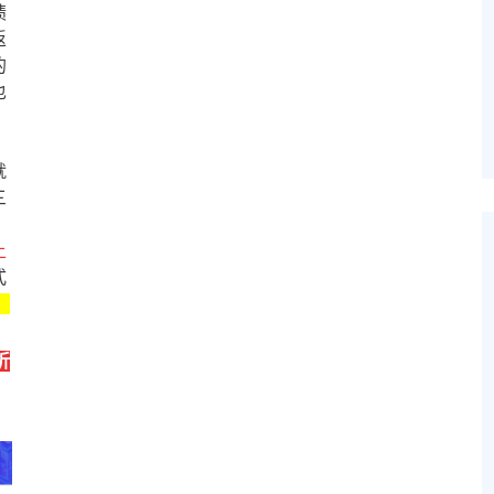
绩
返
的
也
就
三
上
式
，
折