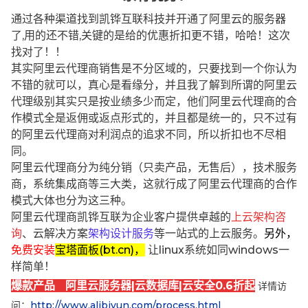
通过各种渠道找到凯铧互联科技并开通了阿里云的服务器
了,用的还不错,关键的是给的优惠折扣更不错，哈哈！这次
找对了！！
其实阿里云代理商销售是不分区域的，只要找到一个你认为
不错的就可以，真心是看缘分，并且我了解到所谓的阿里云
代理级别其实只是按业绩多少而定，他们阿里云代理商的合
作模式全是返佣或返点形式的，并且都是统一的，只不过有
的阿里云代理商对利润点的追求不同，所以折扣也不尽相
同。
阿里云代理商分为纯分销（只卖产品，无售后），技术服务
商，系统集成商等三大类，这就行成了阿里云代理商的合作
模式大体也分为这三种。
阿里云代理商凯铧互联为企业客户提供卓越的
上云架构咨
询
、云解决方案
架构设计服务
等一站式的上云服务。
另外，
免费安装
宝塔面板(bt.cn)，
让linux系统如同windows一
样简单！
爆款产品 阿里云服务器|云数据库|云安全0.6折起
详情访
问：
http://www.alibjyun.com/process.html