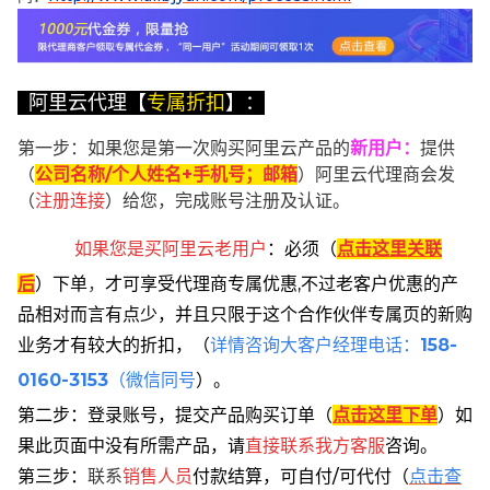
阿里云代理【
专属折扣
】：
第一步：如果您是第一次购买阿里云产品的
新用户
：
提供
（
公司名称/个人姓名+手机号；邮箱
）阿里云代理商会发
（
注册连接
）给您，完成账号注册及认证。
如果您是买阿里云
老用户
：
必须
（
点击这里关联
后
）
下单
，
才可享受代理商专属优惠,不过老客户优惠的产
品相对而言有点少，并且只限于这个合作伙伴专属页的新购
业务才有较大的折扣，
（
详情咨询大客户经理电话：
158-
0160-3153
（微信同号
）。
第二步：登录账号，提交产品购买订单（
点击这里下单
）
如
果此页面中没有所需产品，请
直接联系
我方客服
咨询。
第三步：
联系
销售人员
付款结算，可自付/可代付（
点击查