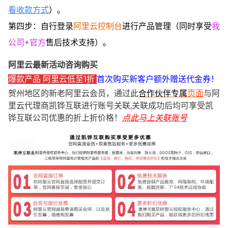
看收款方式
）。
第四步：自行登录
阿里云控制台
进行产品管理（同时享受
我
公司+官方
售后技术支持）。
阿里云最新活动咨询购买
爆款产品 阿里云低至1折
首次购买新客户额外赠送代金券！
贺州地区的新老阿里云会员，通过此
合作伙伴专属
页面
与阿
里云代理商凯铧互联进行账号关联,关联成功后均可享受凯
铧互联公司优惠的折上折价格！
点此马上关联账号