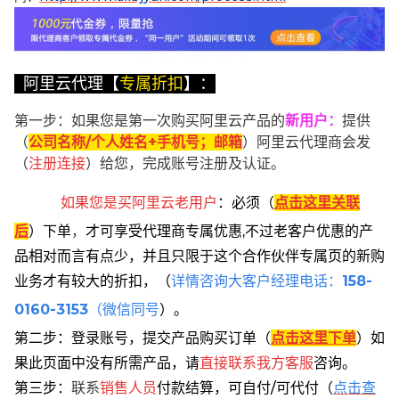
阿里云代理【
专属折扣
】：
第一步：如果您是第一次购买阿里云产品的
新用户
：
提供
（
公司名称/个人姓名+手机号；邮箱
）阿里云代理商会发
（
注册连接
）给您，完成账号注册及认证。
如果您是买阿里云
老用户
：
必须
（
点击这里关联
后
）
下单
，
才可享受代理商专属优惠,不过老客户优惠的产
品相对而言有点少，并且只限于这个合作伙伴专属页的新购
业务才有较大的折扣，
（
详情咨询大客户经理电话：
158-
0160-3153
（微信同号
）。
第二步：登录账号，提交产品购买订单（
点击这里下单
）
如
果此页面中没有所需产品，请
直接联系
我方客服
咨询。
第三步：
联系
销售人员
付款结算，可自付/可代付（
点击查