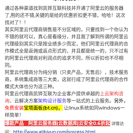
通过各种渠道找到凯铧互联科技并开通了阿里云的服务器
了,用的还不错,关键的是给的优惠折扣更不错，哈哈！这次
找对了！！
其实阿里云代理商销售是不分区域的，只要找到一个你认为
不错的就可以，真心是看缘分，并且我了解到所谓的阿里云
代理级别其实只是按业绩多少而定，他们阿里云代理商的合
作模式全是返佣或返点形式的，并且都是统一的，只不过有
的阿里云代理商对利润点的追求不同，所以折扣也不尽相
同。
阿里云代理商分为纯分销（只卖产品，无售后），技术服务
商，系统集成商等三大类，这就行成了阿里云代理商的合作
模式大体也分为这三种。
阿里云代理商凯铧互联为企业客户提供卓越的
上云架构咨
询
、云解决方案
架构设计服务
等一站式的上云服务。
另外，
免费安装
宝塔面板(bt.cn)，
让linux系统如同windows一
样简单！
爆款产品 阿里云服务器|云数据库|云安全0.6折起
详情访
问：
http://www.alibjyun.com/process.html