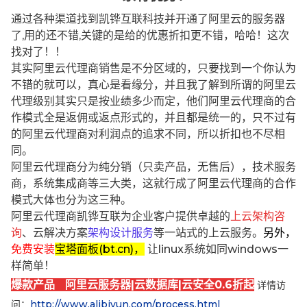
通过各种渠道找到凯铧互联科技并开通了阿里云的服务器
了,用的还不错,关键的是给的优惠折扣更不错，哈哈！这次
找对了！！
其实阿里云代理商销售是不分区域的，只要找到一个你认为
不错的就可以，真心是看缘分，并且我了解到所谓的阿里云
代理级别其实只是按业绩多少而定，他们阿里云代理商的合
作模式全是返佣或返点形式的，并且都是统一的，只不过有
的阿里云代理商对利润点的追求不同，所以折扣也不尽相
同。
阿里云代理商分为纯分销（只卖产品，无售后），技术服务
商，系统集成商等三大类，这就行成了阿里云代理商的合作
模式大体也分为这三种。
阿里云代理商凯铧互联为企业客户提供卓越的
上云架构咨
询
、云解决方案
架构设计服务
等一站式的上云服务。
另外，
免费安装
宝塔面板(bt.cn)，
让linux系统如同windows一
样简单！
爆款产品 阿里云服务器|云数据库|云安全0.6折起
详情访
问：
http://www.alibjyun.com/process.html