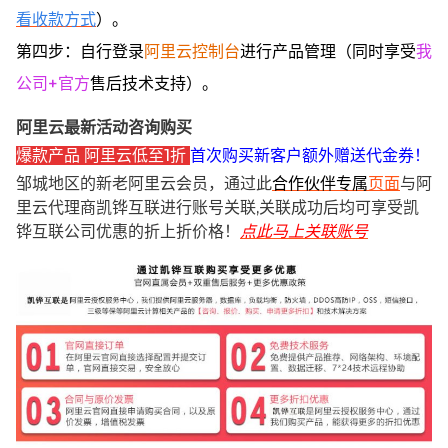
看收款方式
）。
第四步：自行登录
阿里云控制台
进行产品管理（同时享受
我
公司+官方
售后技术支持）。
阿里云最新活动咨询购买
爆款产品 阿里云低至1折
首次购买新客户额外赠送代金券！
邹城地区的新老阿里云会员，通过此
合作伙伴专属
页面
与阿
里云代理商凯铧互联进行账号关联,关联成功后均可享受凯
铧互联公司优惠的折上折价格！
点此马上关联账号