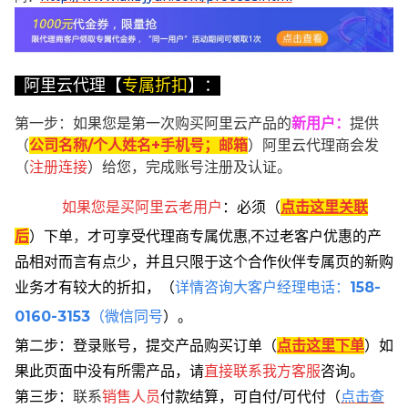
阿里云代理【
专属折扣
】：
第一步：如果您是第一次购买阿里云产品的
新用户
：
提供
（
公司名称/个人姓名+手机号；邮箱
）阿里云代理商会发
（
注册连接
）给您，完成账号注册及认证。
如果您是买阿里云
老用户
：
必须
（
点击这里关联
后
）
下单
，
才可享受代理商专属优惠,不过老客户优惠的产
品相对而言有点少，并且只限于这个合作伙伴专属页的新购
业务才有较大的折扣，
（
详情咨询大客户经理电话：
158-
0160-3153
（微信同号
）。
第二步：登录账号，提交产品购买订单（
点击这里下单
）
如
果此页面中没有所需产品，请
直接联系
我方客服
咨询。
第三步：
联系
销售人员
付款结算，可自付/可代付（
点击查