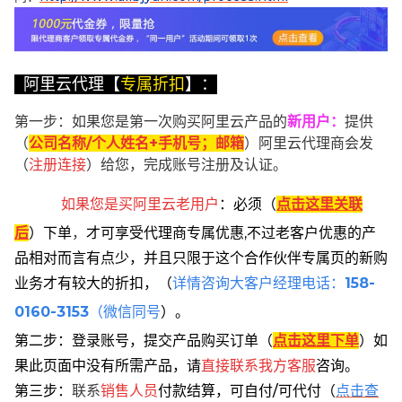
阿里云代理【
专属折扣
】：
第一步：如果您是第一次购买阿里云产品的
新用户
：
提供
（
公司名称/个人姓名+手机号；邮箱
）阿里云代理商会发
（
注册连接
）给您，完成账号注册及认证。
如果您是买阿里云
老用户
：
必须
（
点击这里关联
后
）
下单
，
才可享受代理商专属优惠,不过老客户优惠的产
品相对而言有点少，并且只限于这个合作伙伴专属页的新购
业务才有较大的折扣，
（
详情咨询大客户经理电话：
158-
0160-3153
（微信同号
）。
第二步：登录账号，提交产品购买订单（
点击这里下单
）
如
果此页面中没有所需产品，请
直接联系
我方客服
咨询。
第三步：
联系
销售人员
付款结算，可自付/可代付（
点击查