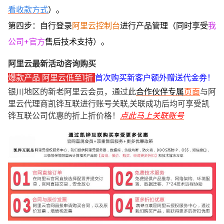
看收款方式
）。
第四步：自行登录
阿里云控制台
进行产品管理（同时享受
我
公司+官方
售后技术支持）。
阿里云最新活动咨询购买
爆款产品 阿里云低至1折
首次购买新客户额外赠送代金券！
银川地区的新老阿里云会员，通过此
合作伙伴专属
页面
与阿
里云代理商凯铧互联进行账号关联,关联成功后均可享受凯
铧互联公司优惠的折上折价格！
点此马上关联账号