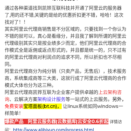
通过各种渠道找到凯铧互联科技并开通了阿里云的服务器
了,用的还不错,关键的是给的优惠折扣更不错，哈哈！这次
找对了！！
其实阿里云代理商销售是不分区域的，只要找到一个你认为
不错的就可以，真心是看缘分，并且我了解到所谓的阿里云
代理级别其实只是按业绩多少而定，他们阿里云代理商的合
作模式全是返佣或返点形式的，并且都是统一的，只不过有
的阿里云代理商对利润点的追求不同，所以折扣也不尽相
同。
阿里云代理商分为纯分销（只卖产品，无售后），技术服务
商，系统集成商等三大类，这就行成了阿里云代理商的合作
模式大体也分为这三种。
阿里云代理商凯铧互联为企业客户提供卓越的
上云架构咨
询
、云解决方案
架构设计服务
等一站式的上云服务。
另外，
免费安装
宝塔面板(bt.cn)，
让linux系统如同windows一
样简单！
爆款产品 阿里云服务器|云数据库|云安全0.6折起
详情访
问：
http://www.alibjyun.com/process.html