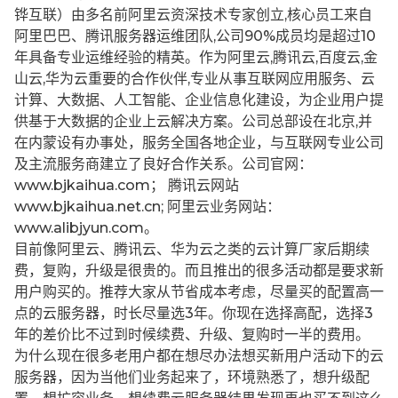
铧互联）由多名前阿里云资深技术专家创立,核心员工来自
阿里巴巴、腾讯服务器运维团队,公司90%成员均是超过10
年具备专业运维经验的精英。作为阿里云,腾讯云,百度云,金
山云,华为云重要的合作伙伴,专业从事互联网应用服务、云
计算、大数据、人工智能、企业信息化建设，为企业用户提
供基于大数据的企业上云解决方案。公司总部设在北京,并
在内蒙设有办事处，服务全国各地企业，与互联网专业公司
及主流服务商建立了良好合作关系。公司官网：
www.bjkaihua.com； 腾讯云网站
www.bjkaihua.net.cn; 阿里云业务网站：
www.alibjyun.com。
目前像阿里云、腾讯云、华为云之类的云计算厂家后期续
费，复购，升级是很贵的。而且推出的很多活动都是要求新
用户购买的。推荐大家从节省成本考虑，尽量买的配置高一
点的云服务器，时长尽量选3年。你现在选择高配，选择3
年的差价比不过到时候续费、升级、复购时一半的费用。
为什么现在很多老用户都在想尽办法想买新用户活动下的云
服务器，因为当他们业务起来了，环境熟悉了，想升级配