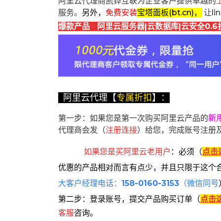
阿里云代理商凯铧互联为企业客户提供卓越的
服务。
另外，
免费安装
宝塔面板(bt.cn)，
让l
爆款产品 阿里云服务器|云数据库|云安全0.6
阿里云代理【
专属折扣
】：
第一步：如果您是第一次购买阿里云产品的
新
代理商会发（
注册连接
）给您，完成账号注册
如果您是买阿里云
老用户
：
必须
（
点击
优惠的产品相对而言有点少，并且只限于这个
大客户经理电话：
158-0160-3153
（微信同号
第二步：登录账号，提交产品购买订单（
点击
客服
咨询。