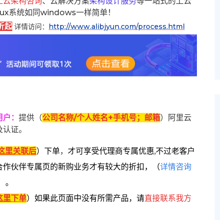
上云架构咨询
、云解决方案
架构设计服务
等一站式的上云
inux系统如同windows一样简单！
折起
详情访问：
http://www.alibjyun.com/process.html
用户
：
提供（
公司名称/个人姓名+手机号；邮箱
）阿里云
及认证。
这里关联后
）
下单
，
才可享受代理商专属优惠,不过老客户
合作伙伴专属页的新购业务才有较大的折扣，
（
详情咨询
）。
这里下单
）
如果此页面中没有所需产品，请
直接联系
我方