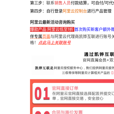
第三步：
联系
销售人员
付款结算，可自付/可代
第四步：自行登录
阿里云控制台
进行产品管理
阿里云最新活动咨询购买
爆款产品 阿里云低至1折
首次购买新客户额外
伴专属
页面
与阿里云代理商凯铧互联进行账号
格！
点此马上关联账号