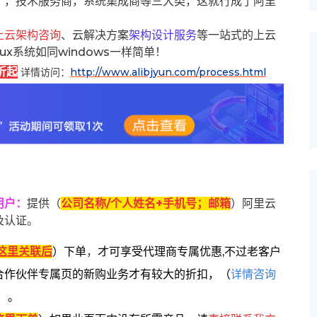
），技术服务商，系统集成商等三大类，这就行成了阿里
上云架构咨询
、云解决方案
架构设计服务
等一站式的上云
inux系统如同windows一样简单！
折起
详情访问：
http://www.alibjyun.com/process.html
用户
：
提供（
公司名称/个人姓名+手机号；邮箱
）阿里云
及认证。
这里关联后
）
下单
，
才可享受代理商专属优惠,不过老客户
合作伙伴专属页的新购业务才有较大的折扣，
（
详情咨询
）。