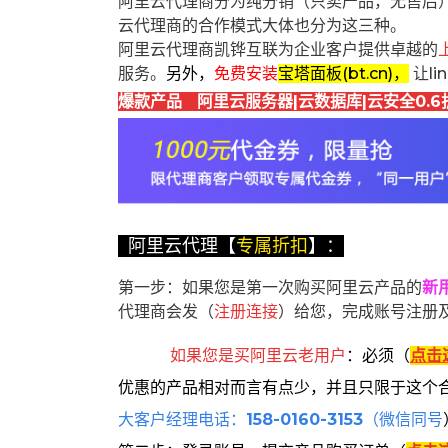
阿里云代理商分为纯分销（只卖产品，无售后
云代理商的合作模式大体也分为这三种。
阿里云代理商凯铧互联为企业客户提供卓越的
服务。
另外，
免费安装
宝塔面板(bt.cn)，
让l
爆款产品 阿里云服务器|云数据库|云安全0.6
阿里云代理【
专属折扣
】：
第一步：如果您是第一次购买阿里云产品的
新
代理商会发（
注册连接
）给您，完成账号注册
如果您是买阿里云
老用户
：
必须
（
点击
优惠的产品相对而言有点少，并且只限于这个
大客户经理电话：
158-0160-3153
（微信同号