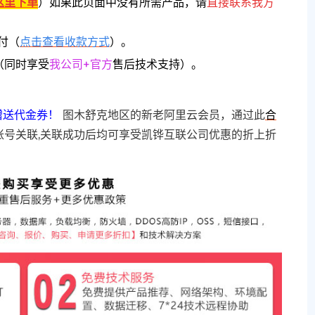
这里下单
）
如果此页面中没有所需产品，请
直接联系
我方
付（
点击查看收款方式
）。
（同时享受
我公司+官方
售后技术支持）。
赠送代金券！
图木舒克地区的新老阿里云会员，通过此
合
账号关联,关联成功后均可享受凯铧互联公司优惠的折上折