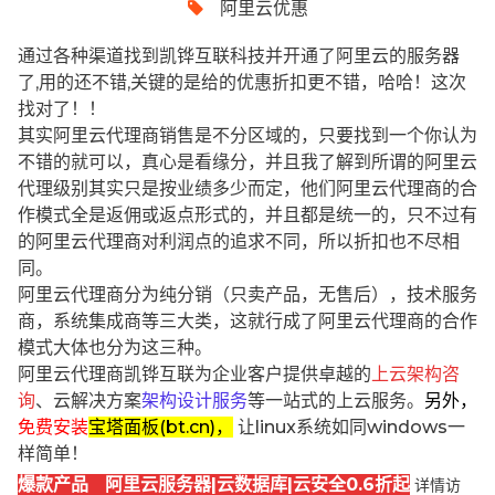
阿里云优惠
通过各种渠道找到凯铧互联科技并开通了阿里云的服务器
了,用的还不错,关键的是给的优惠折扣更不错，哈哈！这次
找对了！！
其实阿里云代理商销售是不分区域的，只要找到一个你认为
不错的就可以，真心是看缘分，并且我了解到所谓的阿里云
代理级别其实只是按业绩多少而定，他们阿里云代理商的合
作模式全是返佣或返点形式的，并且都是统一的，只不过有
的阿里云代理商对利润点的追求不同，所以折扣也不尽相
同。
阿里云代理商分为纯分销（只卖产品，无售后），技术服务
商，系统集成商等三大类，这就行成了阿里云代理商的合作
模式大体也分为这三种。
阿里云代理商凯铧互联为企业客户提供卓越的
上云架构咨
询
、云解决方案
架构设计服务
等一站式的上云服务。
另外，
免费安装
宝塔面板(bt.cn)，
让linux系统如同windows一
样简单！
爆款产品 阿里云服务器|云数据库|云安全0.6折起
详情访