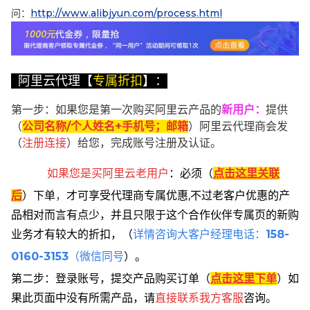
问：
http://www.alibjyun.com/process.html
阿里云代理【
专属折扣
】：
第一步：如果您是第一次购买阿里云产品的
新用户
：
提供
（
公司名称/个人姓名+手机号；邮箱
）阿里云代理商会发
（
注册连接
）给您，完成账号注册及认证。
如果您是买阿里云
老用户
：
必须
（
点击这里关联
后
）
下单
，
才可享受代理商专属优惠,不过老客户优惠的产
品相对而言有点少，并且只限于这个合作伙伴专属页的新购
业务才有较大的折扣，
（
详情咨询大客户经理电话：
158-
0160-3153
（微信同号
）。
第二步：登录账号，提交产品购买订单（
点击这里下单
）
如
果此页面中没有所需产品，请
直接联系
我方客服
咨询。