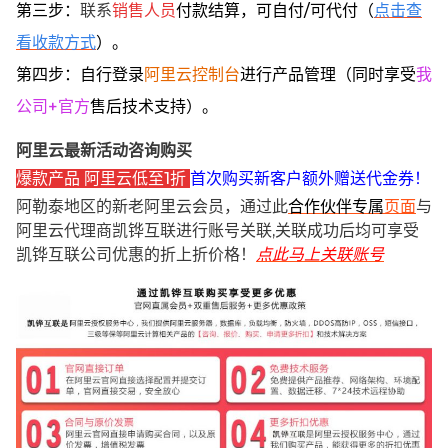
第三步：
联系
销售人员
付款结算，可自付/可代付（
点击查
看收款方式
）。
第四步：自行登录
阿里云控制台
进行产品管理（同时享受
我
公司+官方
售后技术支持）。
阿里云最新活动咨询购买
爆款产品 阿里云低至1折
首次购买新客户额外赠送代金券！
阿勒泰地区的新老阿里云会员，通过此
合作伙伴专属
页面
与
阿里云代理商凯铧互联进行账号关联,关联成功后均可享受
凯铧互联公司优惠的折上折价格！
点此马上关联账号