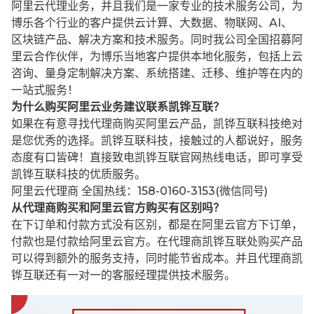
阿里云代理业务，并且我们是一家专业的技术服务公司，为
博乐各个行业的客户提供云计算、大数据、物联网、AI、
区块链产品、解决方案和技术服务。同时我公司全国招募阿
里云合作伙伴，为博乐当地客户提供本地化服务，包括上云
咨询、量身定制解决方案、系统搭建、迁移、维护等在内的
一站式服务！
为什么购买阿里云业务建议联系凯铧互联？
如果在有意寻找代理商购买阿里云产品，凯铧互联科技绝对
是您优秀的选择。凯铧互联科技，接触过的人都说好，服务
态度有口皆碑！直接致电凯铧互联官网热线电话，即可享受
凯铧互联科技的优质服务。
阿里云代理商 全国热线：158-0160-3153(微信同号)
从代理商购买和阿里云官方购买有区别吗？
在下订单和付款方式没有区别，都是在阿里云官方下订单，
付款也是付款给阿里云官方。在代理商凯铧互联处购买产品
可以得到额外的服务支持，同时能节省成本。并且代理商凯
铧互联还有一对一的客服经理提供技术服务。