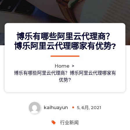
博乐有哪些阿里云代理商？
博乐阿里云代理哪家有优势?
Home
>
博乐有哪些阿里云代理商？博乐阿里云
博乐有哪些阿里云代理商？博乐阿里云代理哪家有
优势?
代理哪家有优势?
kaihuayun
5, 6月, 2021
0
行业新闻