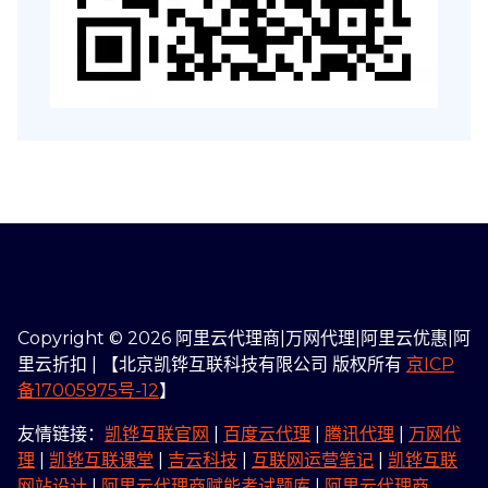
Copyright © 2026 阿里云代理商|万网代理|阿里云优惠|阿
里云折扣 | 【北京凯铧互联科技有限公司 版权所有
京ICP
备17005975号-12
】
友情链接：
凯铧互联官网
|
百度云代理
|
腾讯代理
|
万网代
理
|
凯铧互联课堂
|
吉云科技
|
互联网运营笔记
|
凯铧互联
网站设计
|
阿里云代理商赋能考试题库
|
阿里云代理商