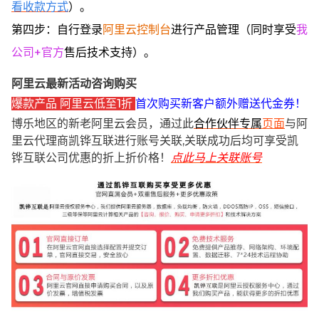
看收款方式
）。
第四步：自行登录
阿里云控制台
进行产品管理（同时享受
我
公司+官方
售后技术支持）。
阿里云最新活动咨询购买
爆款产品 阿里云低至1折
首次购买新客户额外赠送代金券！
博乐地区的新老阿里云会员，通过此
合作伙伴专属
页面
与阿
里云代理商凯铧互联进行账号关联,关联成功后均可享受凯
铧互联公司优惠的折上折价格！
点此马上关联账号