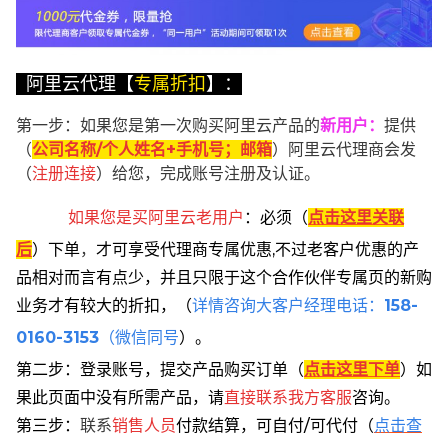
阿里云代理【
专属折扣
】：
第一步：如果您是第一次购买阿里云产品的
新用户
：
提供
（
公司名称/个人姓名+手机号；邮箱
）阿里云代理商会发
（
注册连接
）给您，完成账号注册及认证。
如果您是买阿里云
老用户
：
必须
（
点击这里关联
后
）
下单
，
才可享受代理商专属优惠,不过老客户优惠的产
品相对而言有点少，并且只限于这个合作伙伴专属页的新购
业务才有较大的折扣，
（
详情咨询大客户经理电话：
158-
0160-3153
（微信同号
）。
第二步：登录账号，提交产品购买订单（
点击这里下单
）
如
果此页面中没有所需产品，请
直接联系
我方客服
咨询。
第三步：
联系
销售人员
付款结算，可自付/可代付（
点击查