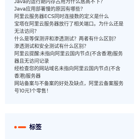
Java的运行期内存占用为什么居高不下？
Java应用部署慢的原因有哪些？
阿里云服务器ECS同时连接数的定义是什么
宝塔在阿里云服务器放行了相关端口。为什么还是
无法访问？
什么是等保测评和渗透测试？两者有什么区别？
渗透测试和安全测试有什么区别？
阿里云提醒:未指向阿里云国内节点(不含香港)服务
器且无访问记录
经检查您的网站域名未指向阿里云国内节点(不含
香港)服务器
网站备案与不备案的好处及缺点，阿里云备案服务
号10元1个零售！
标签