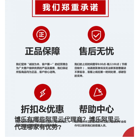
博乐有哪些阿里云代理商？博乐阿里云
代理哪家有优势?