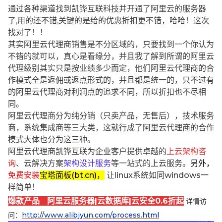
通过各种渠道找到凯铧互联科技并开通了阿里云的服务器
了,用的还不错,关键的是给的优惠折扣更不错，哈哈！这次
找对了！！
其实阿里云代理商销售是不分区域的，只要找到一个你认为
不错的就可以，真心是看缘分，并且我了解到所谓的阿里云
代理级别其实只是按业绩多少而定，他们阿里云代理商的合
作模式全是返佣或返点形式的，并且都是统一的，只不过有
的阿里云代理商对利润点的追求不同，所以折扣也不尽相
同。
阿里云代理商分为纯分销（只卖产品，无售后），技术服务
商，系统集成商等三大类，这就行成了阿里云代理商的合作
模式大体也分为这三种。
阿里云代理商凯铧互联为企业客户提供卓越的
上云架构咨
询
、云解决方案
架构设计服务
等一站式的上云服务。
另外，
免费安装
宝塔面板(bt.cn)，
让linux系统如同windows一
样简单！
爆款产品 阿里云服务器|云数据库|云安全0.6折起
详情访
问：
http://www.alibjyun.com/process.html