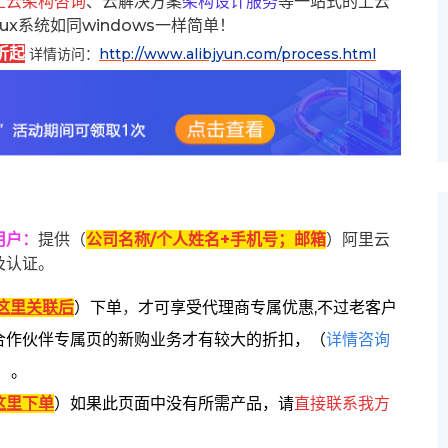
上云架构咨询
、云解决方案
架构设计服务
等一站式的上云
inux系统如同windows一样简单！
折起
详情访问：
http://www.alibjyun.com/process.html
用户
：
提供（
公司名称/个人姓名+手机号；邮箱
）阿里云
及认证。
这里关联后
）
下单
，
才可享受代理商专属优惠,不过老客户
合作伙伴专属页的新购业务才有较大的折扣，
（
详情咨询
）。
这里下单
）
如果此页面中没有所需产品，请
直接联系
我方