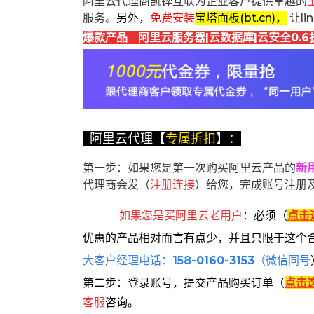
阿里云代理商凯铧互联为企业客户提供卓越的
服务。
另外，
免费安装
宝塔面板(bt.cn)，
让l
爆款产品 阿里云服务器|云数据库|云安全0.6
阿里云代理【
专属折扣
】：
第一步：如果您是第一次购买阿里云产品的
新
代理商会发（
注册连接
）给您，完成账号注册
如果您是买阿里云
老用户
：
必须
（
点击
优惠的产品相对而言有点少，并且只限于这个
大客户经理电话：
158-0160-3153
（微信同号
第二步：登录账号，提交产品购买订单（
点击
客服
咨询。