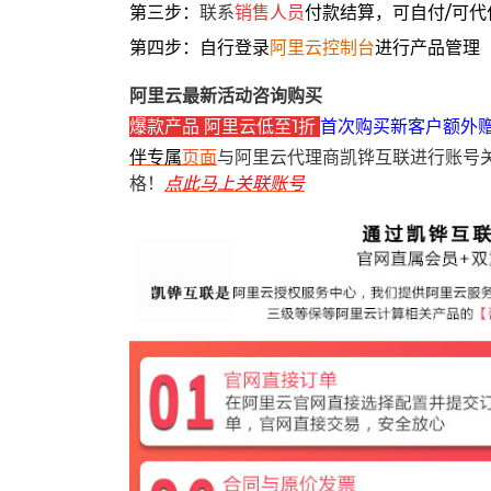
第三步：
联系
销售人员
付款结算，可自付/可代
第四步：自行登录
阿里云控制台
进行产品管理
阿里云最新活动咨询购买
爆款产品 阿里云低至1折
首次购买新客户额外
伴专属
页面
与阿里云代理商凯铧互联进行账号
格！
点此马上关联账号