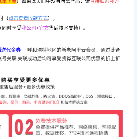
这里下单
）
如果此页面中没有所需产品，请
直接联系
我方
付（
点击查看收款方式
）。
（同时享受
我公司+官方
售后技术支持）。
赠送代金券！
呼和浩特地区的新老阿里云会员，通过此
合
账号关联,关联成功后均可享受凯铧互联公司优惠的折上折