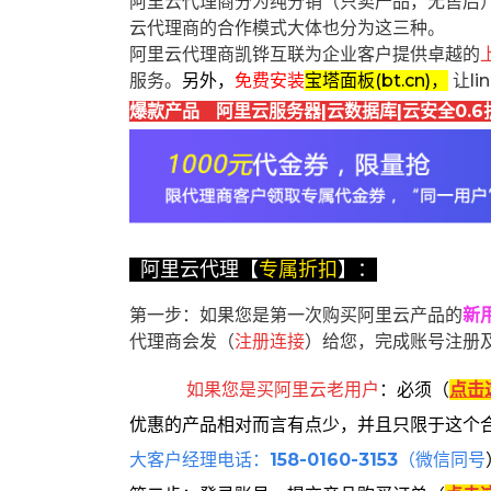
阿里云代理商分为纯分销（只卖产品，无售后
云代理商的合作模式大体也分为这三种。
阿里云代理商凯铧互联为企业客户提供卓越的
服务。
另外，
免费安装
宝塔面板(bt.cn)，
让l
爆款产品 阿里云服务器|云数据库|云安全0.6
阿里云代理【
专属折扣
】：
第一步：如果您是第一次购买阿里云产品的
新
代理商会发（
注册连接
）给您，完成账号注册
如果您是买阿里云
老用户
：
必须
（
点击
优惠的产品相对而言有点少，并且只限于这个
大客户经理电话：
158-0160-3153
（微信同号