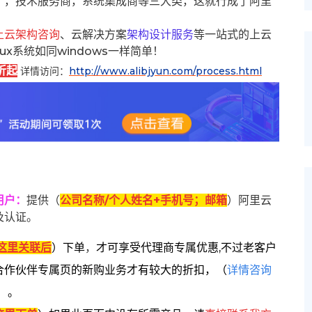
），技术服务商，系统集成商等三大类，这就行成了阿里
上云架构咨询
、云解决方案
架构设计服务
等一站式的上云
inux系统如同windows一样简单！
折起
详情访问：
http://www.alibjyun.com/process.html
用户
：
提供（
公司名称/个人姓名+手机号；邮箱
）阿里云
及认证。
这里关联后
）
下单
，
才可享受代理商专属优惠,不过老客户
合作伙伴专属页的新购业务才有较大的折扣，
（
详情咨询
）。