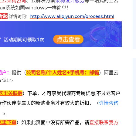
上云架构咨询
、云解决方案
架构设计服务
等一站式的上云
inux系统如同windows一样简单！
折起
详情访问：
http://www.alibjyun.com/process.html
用户
：
提供（
公司名称/个人姓名+手机号；邮箱
）阿里云
及认证。
这里关联后
）
下单
，
才可享受代理商专属优惠,不过老客户
合作伙伴专属页的新购业务才有较大的折扣，
（
详情咨询
）。
这里下单
）
如果此页面中没有所需产品，请
直接联系
我方