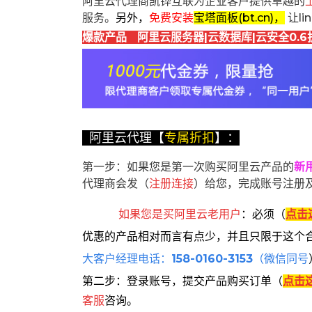
阿里云代理商凯铧互联为企业客户提供卓越的
服务。
另外，
免费安装
宝塔面板(bt.cn)，
让l
爆款产品 阿里云服务器|云数据库|云安全0.6
阿里云代理【
专属折扣
】：
第一步：如果您是第一次购买阿里云产品的
新
代理商会发（
注册连接
）给您，完成账号注册
如果您是买阿里云
老用户
：
必须
（
点击
优惠的产品相对而言有点少，并且只限于这个
大客户经理电话：
158-0160-3153
（微信同号
第二步：登录账号，提交产品购买订单（
点击
客服
咨询。