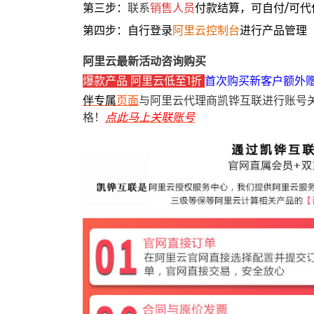
第三步：
联系
销售人员
付款结算，可自付/可代
第四步：自行登录
阿里云控制台
进行产品管理
阿里云最新活动咨询购买
爆款产品 阿里云低至1折
首次购买新客户额外
伴专属
页面
与阿里云代理商凯铧互联进行账号
格！
点此马上关联账号