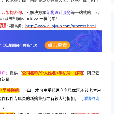
），技术服务商，系统集成商等三大类，这就行成了阿里
上云架构咨询
、云解决方案
架构设计服务
等一站式的上云
inux系统如同windows一样简单！
折起
详情访问：
http://www.alibjyun.com/process.html
用户
：
提供（
公司名称/个人姓名+手机号；邮箱
）阿里云
及认证。
这里关联后
）
下单
，
才可享受代理商专属优惠,不过老客户
合作伙伴专属页的新购业务才有较大的折扣，
（
详情咨询
）。