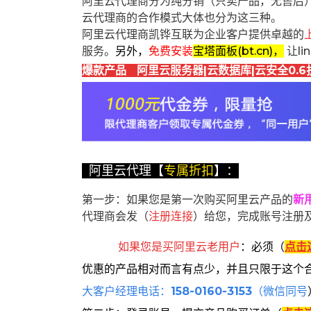
阿里云代理商分为纯分销（只卖产品，无售后
云代理商的合作模式大体也分为这三种。
阿里云代理商凯铧互联为企业客户提供卓越的
服务。
另外，
免费安装
宝塔面板(bt.cn)，
让l
爆款产品 阿里云服务器|云数据库|云安全0.6
阿里云代理【
专属折扣
】：
第一步：如果您是第一次购买阿里云产品的
新
代理商会发（
注册连接
）给您，完成账号注册
如果您是买阿里云
老用户
：
必须
（
点击
优惠的产品相对而言有点少，并且只限于这个
大客户经理电话：
158-0160-3153
（微信同号