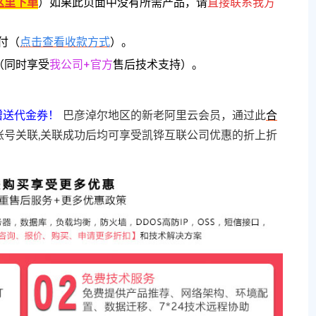
这里下单
）
如果此页面中没有所需产品，请
直接联系
我方
付（
点击查看收款方式
）。
（同时享受
我公司+官方
售后技术支持）。
赠送代金券！
巴彦淖尔地区的新老阿里云会员，通过此
合
账号关联,关联成功后均可享受凯铧互联公司优惠的折上折