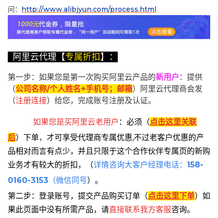
问：
http://www.alibjyun.com/process.html
阿里云代理【
专属折扣
】：
第一步：如果您是第一次购买阿里云产品的
新用户
：
提供
（
公司名称/个人姓名+手机号；邮箱
）阿里云代理商会发
（
注册连接
）给您，完成账号注册及认证。
如果您是买阿里云
老用户
：
必须
（
点击这里关联
后
）
下单
，
才可享受代理商专属优惠,不过老客户优惠的产
品相对而言有点少，并且只限于这个合作伙伴专属页的新购
业务才有较大的折扣，
（
详情咨询大客户经理电话：
158-
0160-3153
（微信同号
）。
第二步：登录账号，提交产品购买订单（
点击这里下单
）
如
果此页面中没有所需产品，请
直接联系
我方客服
咨询。