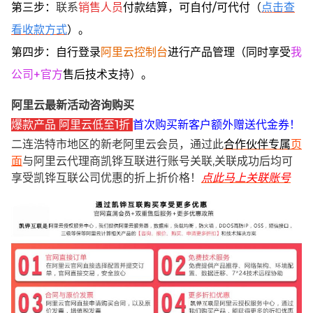
第三步：
联系
销售人员
付款结算，可自付/可代付（
点击查
看收款方式
）。
第四步：自行登录
阿里云控制台
进行产品管理（同时享受
我
公司+官方
售后技术支持）。
阿里云最新活动咨询购买
爆款产品 阿里云低至1折
首次购买新客户额外赠送代金券！
二连浩特市地区的新老阿里云会员，通过此
合作伙伴专属
页
面
与阿里云代理商凯铧互联进行账号关联,关联成功后均可
享受凯铧互联公司优惠的折上折价格！
点此马上关联账号