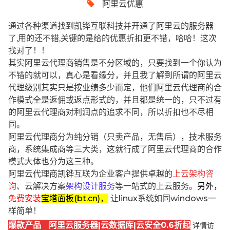
阿里云优惠
通过各种渠道找到凯铧互联科技并开通了阿里云的服务器
了,用的还不错,关键的是给的优惠折扣更不错，哈哈！这次
找对了！！
其实阿里云代理商销售是不分区域的，只要找到一个你认为
不错的就可以，真心是看缘分，并且我了解到所谓的阿里云
代理级别其实只是按业绩多少而定，他们阿里云代理商的合
作模式全是返佣或返点形式的，并且都是统一的，只不过有
的阿里云代理商对利润点的追求不同，所以折扣也不尽相
同。
阿里云代理商分为纯分销（只卖产品，无售后），技术服务
商，系统集成商等三大类，这就行成了阿里云代理商的合作
模式大体也分为这三种。
阿里云代理商凯铧互联为企业客户提供卓越的
上云架构咨
询
、云解决方案
架构设计服务
等一站式的上云服务。
另外，
免费安装
宝塔面板(bt.cn)，
让linux系统如同windows一
样简单！
爆款产品 阿里云服务器|云数据库|云安全0.6折起
详情访