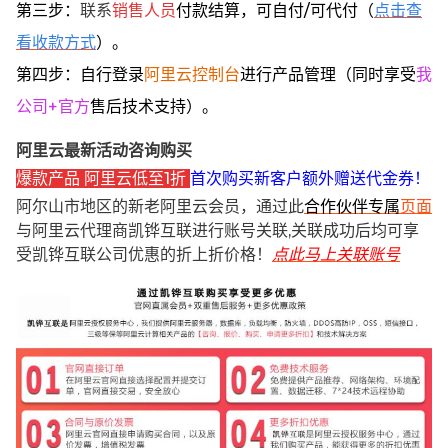
第三步：
联系
销售人员
付款结算，可自付/可代付（
点击查
看收款方式
）。
第四步：自行登录
阿里云控制台
进行产品管理（同时享受
我
公司+官方
售后技术支持）。
阿里云最新活动咨询购买
爆款产品 阿里云低至1折
首次购买新客户额外赠送代金券！
阿尔山市地区的新老阿里云会员，通过此
合作伙伴专属
页面
与阿里云代理商凯铧互联进行账号关联,关联成功后均可享
受凯铧互联公司优惠的折上折价格！
点此马上关联账号