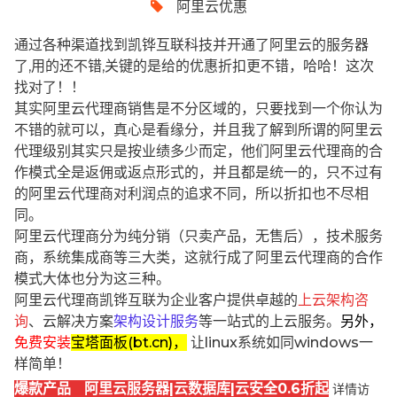
阿里云优惠
通过各种渠道找到凯铧互联科技并开通了阿里云的服务器
了,用的还不错,关键的是给的优惠折扣更不错，哈哈！这次
找对了！！
其实阿里云代理商销售是不分区域的，只要找到一个你认为
不错的就可以，真心是看缘分，并且我了解到所谓的阿里云
代理级别其实只是按业绩多少而定，他们阿里云代理商的合
作模式全是返佣或返点形式的，并且都是统一的，只不过有
的阿里云代理商对利润点的追求不同，所以折扣也不尽相
同。
阿里云代理商分为纯分销（只卖产品，无售后），技术服务
商，系统集成商等三大类，这就行成了阿里云代理商的合作
模式大体也分为这三种。
阿里云代理商凯铧互联为企业客户提供卓越的
上云架构咨
询
、云解决方案
架构设计服务
等一站式的上云服务。
另外，
免费安装
宝塔面板(bt.cn)，
让linux系统如同windows一
样简单！
爆款产品 阿里云服务器|云数据库|云安全0.6折起
详情访