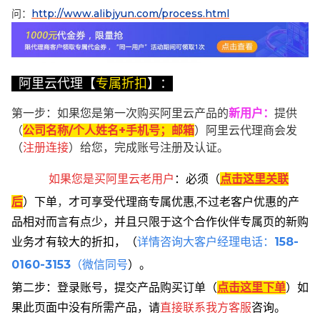
问：
http://www.alibjyun.com/process.html
阿里云代理【
专属折扣
】：
第一步：如果您是第一次购买阿里云产品的
新用户
：
提供
（
公司名称/个人姓名+手机号；邮箱
）阿里云代理商会发
（
注册连接
）给您，完成账号注册及认证。
如果您是买阿里云
老用户
：
必须
（
点击这里关联
后
）
下单
，
才可享受代理商专属优惠,不过老客户优惠的产
品相对而言有点少，并且只限于这个合作伙伴专属页的新购
业务才有较大的折扣，
（
详情咨询大客户经理电话：
158-
0160-3153
（微信同号
）。
第二步：登录账号，提交产品购买订单（
点击这里下单
）
如
果此页面中没有所需产品，请
直接联系
我方客服
咨询。