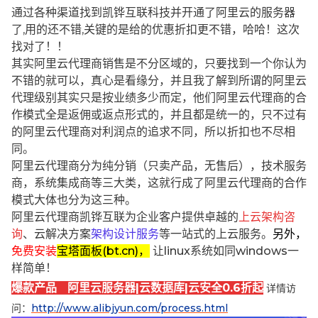
通过各种渠道找到凯铧互联科技并开通了阿里云的服务器
了,用的还不错,关键的是给的优惠折扣更不错，哈哈！这次
找对了！！
其实阿里云代理商销售是不分区域的，只要找到一个你认为
不错的就可以，真心是看缘分，并且我了解到所谓的阿里云
代理级别其实只是按业绩多少而定，他们阿里云代理商的合
作模式全是返佣或返点形式的，并且都是统一的，只不过有
的阿里云代理商对利润点的追求不同，所以折扣也不尽相
同。
阿里云代理商分为纯分销（只卖产品，无售后），技术服务
商，系统集成商等三大类，这就行成了阿里云代理商的合作
模式大体也分为这三种。
阿里云代理商凯铧互联为企业客户提供卓越的
上云架构咨
询
、云解决方案
架构设计服务
等一站式的上云服务。
另外，
免费安装
宝塔面板(bt.cn)，
让linux系统如同windows一
样简单！
爆款产品 阿里云服务器|云数据库|云安全0.6折起
详情访
问：
http://www.alibjyun.com/process.html