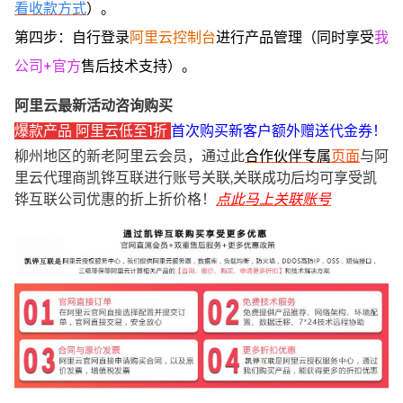
看收款方式
）。
第四步：自行登录
阿里云控制台
进行产品管理（同时享受
我
公司+官方
售后技术支持）。
阿里云最新活动咨询购买
爆款产品 阿里云低至1折
首次购买新客户额外赠送代金券！
柳州地区的新老阿里云会员，通过此
合作伙伴专属
页面
与阿
里云代理商凯铧互联进行账号关联,关联成功后均可享受凯
铧互联公司优惠的折上折价格！
点此马上关联账号