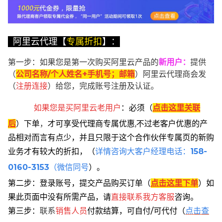
阿里云代理【
专属折扣
】：
第一步：如果您是第一次购买阿里云产品的
新用户
：
提供
（
公司名称/个人姓名+手机号；邮箱
）阿里云代理商会发
（
注册连接
）给您，完成账号注册及认证。
如果您是买阿里云
老用户
：
必须
（
点击这里关联
后
）
下单
，
才可享受代理商专属优惠,不过老客户优惠的产
品相对而言有点少，并且只限于这个合作伙伴专属页的新购
业务才有较大的折扣，
（
详情咨询大客户经理电话：
158-
0160-3153
（微信同号
）。
第二步：登录账号，提交产品购买订单（
点击这里下单
）
如
果此页面中没有所需产品，请
直接联系
我方客服
咨询。
第三步：
联系
销售人员
付款结算，可自付/可代付（
点击查