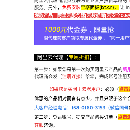
阿里云代理商凯铧互联为企业客户提供卓越的
服务。
另外，
免费安装
宝塔面板(bt.cn)，
让l
爆款产品 阿里云服务器|云数据库|云安全0.6
阿里云代理【
专属折扣
】：
第一步：如果您是第一次购买阿里云产品的
新
代理商会发（
注册连接
）给您，完成账号注册
如果您是买阿里云
老用户
：
必须
（
点击
优惠的产品相对而言有点少，并且只限于这个
大客户经理电话：
158-0160-3153
（微信同号
第二步：登录账号，提交产品购买订单（
点击
客服
咨询。