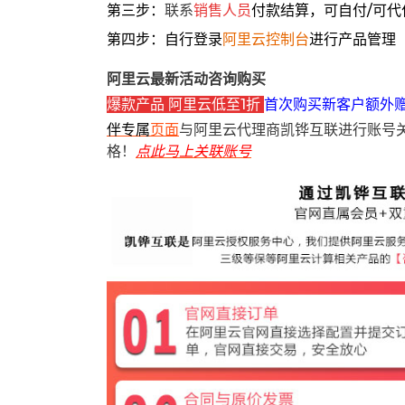
第三步：
联系
销售人员
付款结算，可自付/可代
第四步：自行登录
阿里云控制台
进行产品管理
阿里云最新活动咨询购买
爆款产品 阿里云低至1折
首次购买新客户额外
伴专属
页面
与阿里云代理商凯铧互联进行账号
格！
点此马上关联账号