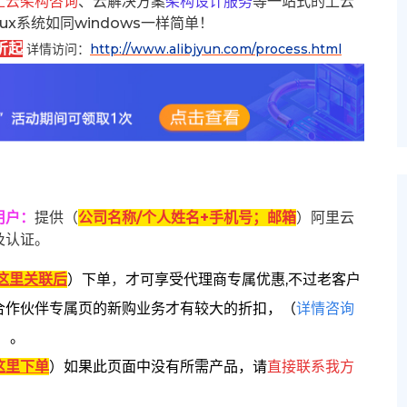
上云架构咨询
、云解决方案
架构设计服务
等一站式的上云
inux系统如同windows一样简单！
折起
详情访问：
http://www.alibjyun.com/process.html
用户
：
提供（
公司名称/个人姓名+手机号；邮箱
）阿里云
及认证。
这里关联后
）
下单
，
才可享受代理商专属优惠,不过老客户
合作伙伴专属页的新购业务才有较大的折扣，
（
详情咨询
）。
这里下单
）
如果此页面中没有所需产品，请
直接联系
我方