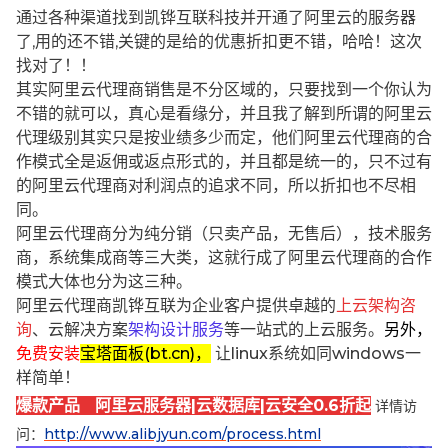
通过各种渠道找到凯铧互联科技并开通了阿里云的服务器
了,用的还不错,关键的是给的优惠折扣更不错，哈哈！这次
找对了！！
其实阿里云代理商销售是不分区域的，只要找到一个你认为
不错的就可以，真心是看缘分，并且我了解到所谓的阿里云
代理级别其实只是按业绩多少而定，他们阿里云代理商的合
作模式全是返佣或返点形式的，并且都是统一的，只不过有
的阿里云代理商对利润点的追求不同，所以折扣也不尽相
同。
阿里云代理商分为纯分销（只卖产品，无售后），技术服务
商，系统集成商等三大类，这就行成了阿里云代理商的合作
模式大体也分为这三种。
阿里云代理商凯铧互联为企业客户提供卓越的
上云架构咨
询
、云解决方案
架构设计服务
等一站式的上云服务。
另外，
免费安装
宝塔面板(bt.cn)，
让linux系统如同windows一
样简单！
爆款产品 阿里云服务器|云数据库|云安全0.6折起
详情访
问：
http://www.alibjyun.com/process.html