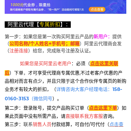
阿里云代理【
专属折扣
】：
第一步：如果您是第一次购买阿里云产品的
新用户
：
提供
（
公司名称/个人姓名+手机号；邮箱
）阿里云代理商会发
（
注册连接
）给您，完成账号注册及认证。
如果您是买阿里云
老用户
：
必须
（
点击这里关联
后
）
下单
，
才可享受代理商专属优惠,不过老客户优惠的产
品相对而言有点少，并且只限于这个合作伙伴专属页的新购
业务才有较大的折扣，
（
详情咨询大客户经理电话：
158-
0160-3153
（微信同号
）。
第二步：登录账号，提交产品购买订单（
点击这里下单
）
如
果此页面中没有所需产品，请
直接联系
我方客服
咨询。
第三步：
联系
销售人员
付款结算，可自付/可代付（
点击查