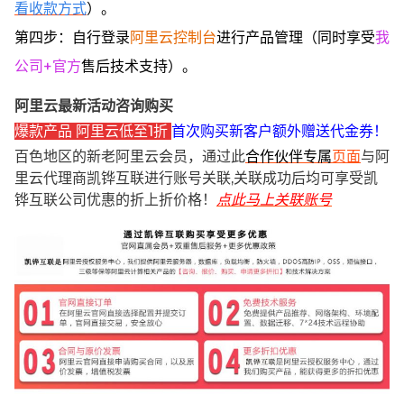
看收款方式
）。
第四步：自行登录
阿里云控制台
进行产品管理（同时享受
我
公司+官方
售后技术支持）。
阿里云最新活动咨询购买
爆款产品 阿里云低至1折
首次购买新客户额外赠送代金券！
百色地区的新老阿里云会员，通过此
合作伙伴专属
页面
与阿
里云代理商凯铧互联进行账号关联,关联成功后均可享受凯
铧互联公司优惠的折上折价格！
点此马上关联账号