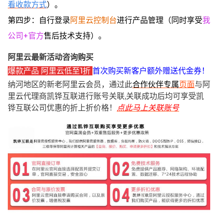
看收款方式
）。
第四步：自行登录
阿里云控制台
进行产品管理（同时享受
我
公司+官方
售后技术支持）。
阿里云最新活动咨询购买
爆款产品 阿里云低至1折
首次购买新客户额外赠送代金券！
纳河地区的新老阿里云会员，通过此
合作伙伴专属
页面
与阿
里云代理商凯铧互联进行账号关联,关联成功后均可享受凯
铧互联公司优惠的折上折价格！
点此马上关联账号