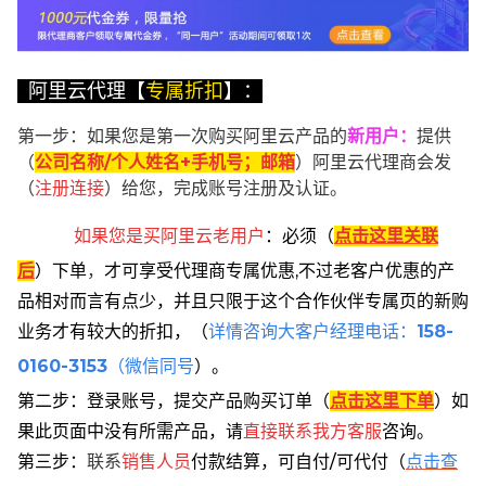
阿里云代理【
专属折扣
】：
第一步：如果您是第一次购买阿里云产品的
新用户
：
提供
（
公司名称/个人姓名+手机号；邮箱
）阿里云代理商会发
（
注册连接
）给您，完成账号注册及认证。
如果您是买阿里云
老用户
：
必须
（
点击这里关联
后
）
下单
，
才可享受代理商专属优惠,不过老客户优惠的产
品相对而言有点少，并且只限于这个合作伙伴专属页的新购
业务才有较大的折扣，
（
详情咨询大客户经理电话：
158-
0160-3153
（微信同号
）。
第二步：登录账号，提交产品购买订单（
点击这里下单
）
如
果此页面中没有所需产品，请
直接联系
我方客服
咨询。
第三步：
联系
销售人员
付款结算，可自付/可代付（
点击查