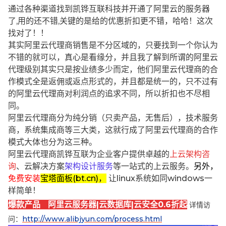
通过各种渠道找到凯铧互联科技并开通了阿里云的服务器
了,用的还不错,关键的是给的优惠折扣更不错，哈哈！这次
找对了！！
其实阿里云代理商销售是不分区域的，只要找到一个你认为
不错的就可以，真心是看缘分，并且我了解到所谓的阿里云
代理级别其实只是按业绩多少而定，他们阿里云代理商的合
作模式全是返佣或返点形式的，并且都是统一的，只不过有
的阿里云代理商对利润点的追求不同，所以折扣也不尽相
同。
阿里云代理商分为纯分销（只卖产品，无售后），技术服务
商，系统集成商等三大类，这就行成了阿里云代理商的合作
模式大体也分为这三种。
阿里云代理商凯铧互联为企业客户提供卓越的
上云架构咨
询
、云解决方案
架构设计服务
等一站式的上云服务。
另外，
免费安装
宝塔面板(bt.cn)，
让linux系统如同windows一
样简单！
爆款产品 阿里云服务器|云数据库|云安全0.6折起
详情访
问：
http://www.alibjyun.com/process.html