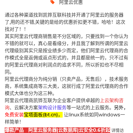
阿里云优惠
通过各种渠道找到凯铧互联科技并开通了阿里云的服务器
了,用的还不错,关键的是给的优惠折扣更不错，哈哈！这次
找对了！！
其实阿里云代理商销售是不分区域的，只要找到一个你认为
不错的就可以，真心是看缘分，并且我了解到所谓的阿里云
代理级别其实只是按业绩多少而定，他们阿里云代理商的合
作模式全是返佣或返点形式的，并且都是统一的，只不过有
的阿里云代理商对利润点的追求不同，所以折扣也不尽相
同。
阿里云代理商分为纯分销（只卖产品，无售后），技术服务
商，系统集成商等三大类，这就行成了阿里云代理商的合作
模式大体也分为这三种。
阿里云代理商凯铧互联为企业客户提供卓越的
上云架构咨
询
、云解决方案
架构设计服务
等一站式的上云服务。
另外，
免费安装
宝塔面板(bt.cn)，
让linux系统如同windows一
样简单！
爆款产品 阿里云服务器|云数据库|云安全0.6折起
详情访