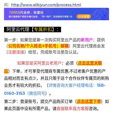
问：
http://www.alibjyun.com/process.html
阿里云代理【
专属折扣
】：
第一步：如果您是第一次购买阿里云产品的
新用户
：
提供
（
公司名称/个人姓名+手机号；邮箱
）阿里云代理商会发
（
注册连接
）给您，完成账号注册及认证。
如果您是买阿里云
老用户
：
必须
（
点击这里关联
后
）
下单
，
才可享受代理商专属优惠,不过老客户优惠的产
品相对而言有点少，并且只限于这个合作伙伴专属页的新购
业务才有较大的折扣，
（
详情咨询大客户经理电话：
158-
0160-3153
（微信同号
）。
第二步：登录账号，提交产品购买订单（
点击这里下单
）
如
果此页面中没有所需产品，请
直接联系
我方客服
咨询。