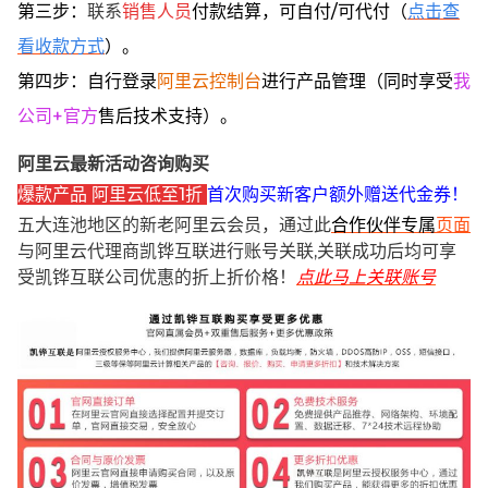
第三步：
联系
销售人员
付款结算，可自付/可代付（
点击查
看收款方式
）。
第四步：自行登录
阿里云控制台
进行产品管理（同时享受
我
公司+官方
售后技术支持）。
阿里云最新活动咨询购买
爆款产品 阿里云低至1折
首次购买新客户额外赠送代金券！
五大连池地区的新老阿里云会员，通过此
合作伙伴专属
页面
与阿里云代理商凯铧互联进行账号关联,关联成功后均可享
受凯铧互联公司优惠的折上折价格！
点此马上关联账号