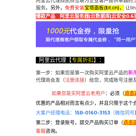
阿里云代理商凯铧互联为企业客户提供卓越的
服务。
另外，
免费安装
宝塔面板(bt.cn)，
让l
爆款产品 阿里云服务器|云数据库|云安全0.6
阿里云代理【
专属折扣
】：
第一步：如果您是第一次购买阿里云产品的
新
代理商会发（
注册连接
）给您，完成账号注册
如果您是买阿里云
老用户
：
必须
（
点击
优惠的产品相对而言有点少，并且只限于这个
大客户经理电话：
158-0160-3153
（微信同号
第二步：登录账号，提交产品购买订单（
点击
客服
咨询。