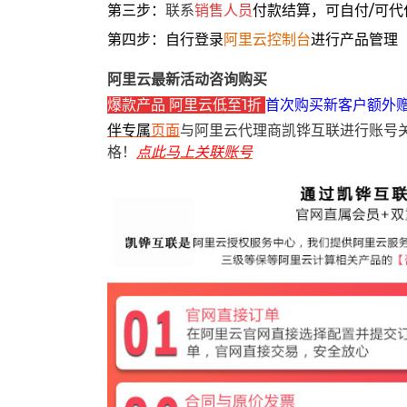
第三步：
联系
销售人员
付款结算，可自付/可代
第四步：自行登录
阿里云控制台
进行产品管理
阿里云最新活动咨询购买
爆款产品 阿里云低至1折
首次购买新客户额外
伴专属
页面
与阿里云代理商凯铧互联进行账号
格！
点此马上关联账号