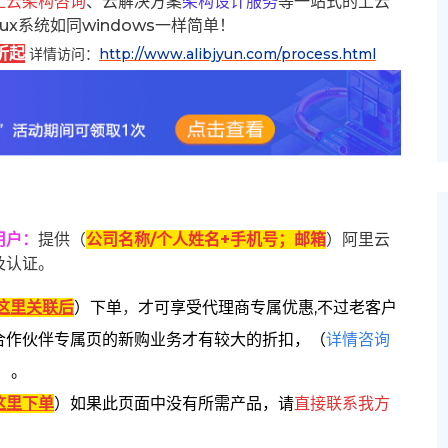
上云架构咨询
、云解决方案
架构设计服务
等一站式的上云
inux系统如同windows一样简单！
折起
详情访问：
http://www.alibjyun.com/process.html
用户
：
提供（
公司名称/个人姓名+手机号；邮箱
）阿里云
及认证。
这里关联后
）
下单
，
才可享受代理商专属优惠,不过老客户
合作伙伴专属页的新购业务才有较大的折扣，
（
详情咨询
）。
这里下单
）
如果此页面中没有所需产品，请
直接联系
我方