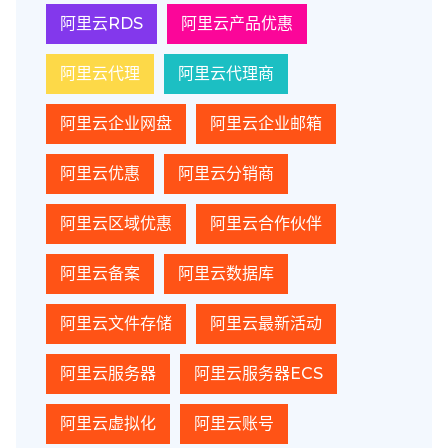
阿里云RDS
阿里云产品优惠
阿里云代理
阿里云代理商
阿里云企业网盘
阿里云企业邮箱
阿里云优惠
阿里云分销商
阿里云区域优惠
阿里云合作伙伴
阿里云备案
阿里云数据库
阿里云文件存储
阿里云最新活动
阿里云服务器
阿里云服务器ECS
阿里云虚拟化
阿里云账号