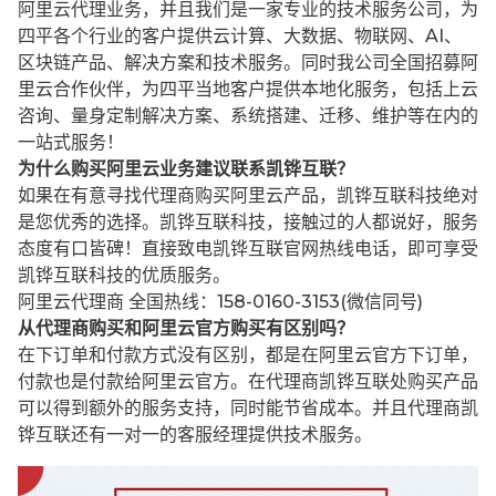
阿里云代理业务，并且我们是一家专业的技术服务公司，为
四平各个行业的客户提供云计算、大数据、物联网、AI、
区块链产品、解决方案和技术服务。同时我公司全国招募阿
里云合作伙伴，为四平当地客户提供本地化服务，包括上云
咨询、量身定制解决方案、系统搭建、迁移、维护等在内的
一站式服务！
为什么购买阿里云业务建议联系凯铧互联？
如果在有意寻找代理商购买阿里云产品，凯铧互联科技绝对
是您优秀的选择。凯铧互联科技，接触过的人都说好，服务
态度有口皆碑！直接致电凯铧互联官网热线电话，即可享受
凯铧互联科技的优质服务。
阿里云代理商 全国热线：158-0160-3153(微信同号)
从代理商购买和阿里云官方购买有区别吗？
在下订单和付款方式没有区别，都是在阿里云官方下订单，
付款也是付款给阿里云官方。在代理商凯铧互联处购买产品
可以得到额外的服务支持，同时能节省成本。并且代理商凯
铧互联还有一对一的客服经理提供技术服务。