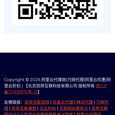
Copyright © 2026 阿里云代理商|万网代理|阿里云优惠|阿
里云折扣 | 【北京凯铧互联科技有限公司 版权所有
京ICP
备17005975号-12
】
友情链接：
凯铧互联官网
|
百度云代理
|
腾讯代理
|
万网代
理
|
凯铧互联课堂
|
吉云科技
|
互联网运营笔记
|
凯铧互联
网站设计
|
阿里云代理商赋能考试题库
|
阿里云代理商