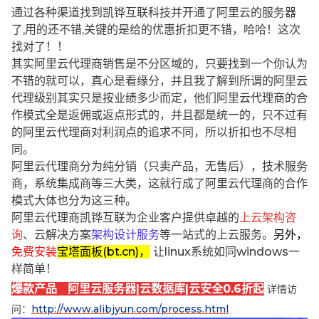
通过各种渠道找到凯铧互联科技并开通了阿里云的服务器
了,用的还不错,关键的是给的优惠折扣更不错，哈哈！这次
找对了！！
其实阿里云代理商销售是不分区域的，只要找到一个你认为
不错的就可以，真心是看缘分，并且我了解到所谓的阿里云
代理级别其实只是按业绩多少而定，他们阿里云代理商的合
作模式全是返佣或返点形式的，并且都是统一的，只不过有
的阿里云代理商对利润点的追求不同，所以折扣也不尽相
同。
阿里云代理商分为纯分销（只卖产品，无售后），技术服务
商，系统集成商等三大类，这就行成了阿里云代理商的合作
模式大体也分为这三种。
阿里云代理商凯铧互联为企业客户提供卓越的
上云架构咨
询
、云解决方案
架构设计服务
等一站式的上云服务。
另外，
免费安装
宝塔面板(bt.cn)，
让linux系统如同windows一
样简单！
爆款产品 阿里云服务器|云数据库|云安全0.6折起
详情访
问：
http://www.alibjyun.com/process.html