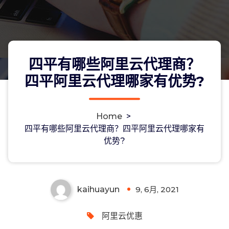
四平有哪些阿里云代理商？
四平阿里云代理哪家有优势?
Home
>
四平有哪些阿里云代理商？四平阿里云
四平有哪些阿里云代理商？四平阿里云代理哪家有
优势?
代理哪家有优势?
kaihuayun
9, 6月, 2021
0
阿里云优惠