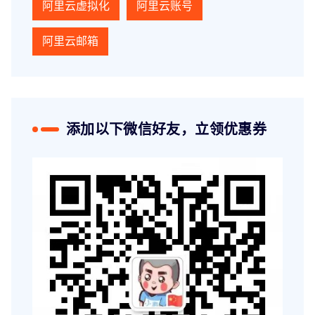
阿里云虚拟化
阿里云账号
阿里云邮箱
添加以下微信好友，立领优惠券