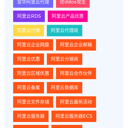
金华阿里云代理
防ddos攻击
阿里云RDS
阿里云产品优惠
阿里云代理
阿里云代理商
阿里云企业网盘
阿里云企业邮箱
阿里云优惠
阿里云分销商
阿里云区域优惠
阿里云合作伙伴
阿里云备案
阿里云数据库
阿里云文件存储
阿里云最新活动
阿里云服务器
阿里云服务器ECS