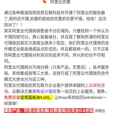
阿里云优惠
通过各种渠道找到凯铧互联科技并开通了阿里云的服务器
了,用的还不错,关键的是给的优惠折扣更不错，哈哈！这次
找对了！！
其实阿里云代理商销售是不分区域的，只要找到一个你认为
不错的就可以，真心是看缘分，并且我了解到所谓的阿里云
代理级别其实只是按业绩多少而定，他们阿里云代理商的合
作模式全是返佣或返点形式的，并且都是统一的，只不过有
的阿里云代理商对利润点的追求不同，所以折扣也不尽相
同。
阿里云代理商分为纯分销（只卖产品，无售后），技术服务
商，系统集成商等三大类，这就行成了阿里云代理商的合作
模式大体也分为这三种。
阿里云代理商凯铧互联为企业客户提供卓越的
上云架构咨
询
、云解决方案
架构设计服务
等一站式的上云服务。
另外，
免费安装
宝塔面板(bt.cn)，
让linux系统如同windows一
样简单！
爆款产品 阿里云服务器|云数据库|云安全0.6折起
详情访