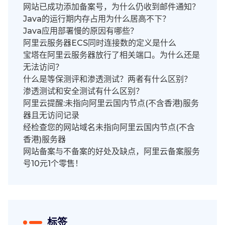
网站已成功添加备案号，为什么仍收到邮件通知？
Java的运行期内存占用为什么居高不下？
Java应用部署慢的原因有哪些？
阿里云服务器ECS同时连接数的定义是什么
宝塔在阿里云服务器放行了相关端口。为什么还是
无法访问？
什么是等保测评和渗透测试？两者有什么区别？
渗透测试和安全测试有什么区别？
阿里云提醒:未指向阿里云国内节点(不含香港)服务
器且无访问记录
经检查您的网站域名未指向阿里云国内节点(不含
香港)服务器
网站备案与不备案的好处及缺点，阿里云备案服务
号10元1个零售！
标签