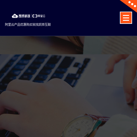
Skip
to
content
阿里云产品优惠购买就找凯铧互联