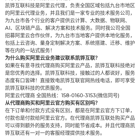
凯铧互联科技是阿里云代理，负责全国区域包括九台市地区
的阿里云代理业务，并且我们是一家专业的技术服务公司，
为九台市各个行业的客户提供云计算、大数据、物联网、
AI、区块链产品、解决方案和技术服务。同时我公司全国
招募阿里云合作伙伴，为九台市当地客户提供本地化服务，
包括上云咨询、量身定制解决方案、系统搭建、迁移、维护
等在内的一站式服务！
为什么购买阿里云业务建议联系凯铧互联？
如果在有意寻找代理商购买阿里云产品，凯铧互联科技绝对
是您优秀的选择。凯铧互联科技，接触过的人都说好，服务
态度有口皆碑！直接致电凯铧互联官网热线电话，即可享受
凯铧互联科技的优质服务。
阿里云代理商 全国热线：158-0160-3153(微信同号)
从代理商购买和阿里云官方购买有区别吗？
在下订单和付款方式没有区别，都是在阿里云官方下订单，
付款也是付款给阿里云官方。在代理商凯铧互联处购买产品
可以得到额外的服务支持，同时能节省成本。并且代理商凯
铧互联还有一对一的客服经理提供技术服务。