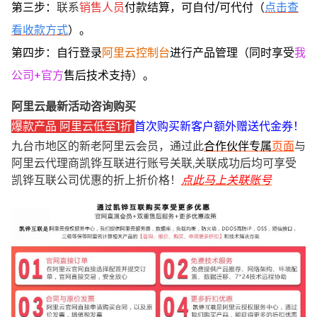
第三步：
联系
销售人员
付款结算，可自付/可代付（
点击查
看收款方式
）。
第四步：自行登录
阿里云控制台
进行产品管理（同时享受
我
公司+官方
售后技术支持）。
阿里云最新活动咨询购买
爆款产品 阿里云低至1折
首次购买新客户额外赠送代金券！
九台市地区的新老阿里云会员，通过此
合作伙伴专属
页面
与
阿里云代理商凯铧互联进行账号关联,关联成功后均可享受
凯铧互联公司优惠的折上折价格！
点此马上关联账号