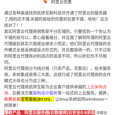
阿里云优惠
通过各种渠道找到凯铧互联科技并开通了阿里云的服务器
了,用的还不错,关键的是给的优惠折扣更不错，哈哈！这次
找对了！！
其实阿里云代理商销售是不分区域的，只要找到一个你认为
不错的就可以，真心是看缘分，并且我了解到所谓的阿里云
代理级别其实只是按业绩多少而定，他们阿里云代理商的合
作模式全是返佣或返点形式的，并且都是统一的，只不过有
的阿里云代理商对利润点的追求不同，所以折扣也不尽相
同。
阿里云代理商分为纯分销（只卖产品，无售后），技术服务
商，系统集成商等三大类，这就行成了阿里云代理商的合作
模式大体也分为这三种。
阿里云代理商凯铧互联为企业客户提供卓越的
上云架构咨
询
、云解决方案
架构设计服务
等一站式的上云服务。
另外，
免费安装
宝塔面板(bt.cn)，
让linux系统如同windows一
样简单！
爆款产品 阿里云服务器|云数据库|云安全0.6折起
详情访