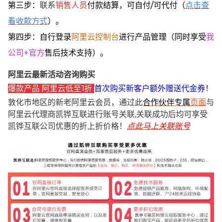
第三步：
联系
销售人员
付款结算，可自付/可代付（
点击查
看收款方式
）。
第四步：自行登录
阿里云控制台
进行产品管理（同时享受
我
公司+官方
售后技术支持）。
阿里云最新活动咨询购买
爆款产品 阿里云低至1折
首次购买新客户额外赠送代金券！
敦化市地区的新老阿里云会员，通过此
合作伙伴专属
页面
与
阿里云代理商凯铧互联进行账号关联,关联成功后均可享受
凯铧互联公司优惠的折上折价格！
点此马上关联账号