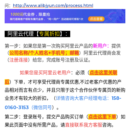
问：
http://www.alibjyun.com/process.html
阿里云代理【
专属折扣
】：
第一步：如果您是第一次购买阿里云产品的
新用户
：
提供
（
公司名称/个人姓名+手机号；邮箱
）阿里云代理商会发
（
注册连接
）给您，完成账号注册及认证。
如果您是买阿里云
老用户
：
必须
（
点击这里关联
后
）
下单
，
才可享受代理商专属优惠,不过老客户优惠的产
品相对而言有点少，并且只限于这个合作伙伴专属页的新购
业务才有较大的折扣，
（
详情咨询大客户经理电话：
158-
0160-3153
（微信同号
）。
第二步：登录账号，提交产品购买订单（
点击这里下单
）
如
果此页面中没有所需产品，请
直接联系
我方客服
咨询。