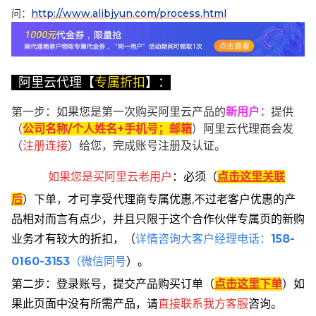
问：
http://www.alibjyun.com/process.html
阿里云代理【
专属折扣
】：
第一步：如果您是第一次购买阿里云产品的
新用户
：
提供
（
公司名称/个人姓名+手机号；邮箱
）阿里云代理商会发
（
注册连接
）给您，完成账号注册及认证。
如果您是买阿里云
老用户
：
必须
（
点击这里关联
后
）
下单
，
才可享受代理商专属优惠,不过老客户优惠的产
品相对而言有点少，并且只限于这个合作伙伴专属页的新购
业务才有较大的折扣，
（
详情咨询大客户经理电话：
158-
0160-3153
（微信同号
）。
第二步：登录账号，提交产品购买订单（
点击这里下单
）
如
果此页面中没有所需产品，请
直接联系
我方客服
咨询。