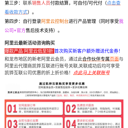
第三步：
联系
销售人员
付款结算，可自付/可代付（
点击查
看收款方式
）。
第四步：自行登录
阿里云控制台
进行产品管理（同时享受
我
公司+官方
售后技术支持）。
阿里云最新活动咨询购买
爆款产品 阿里云低至1折
首次购买新客户额外赠送代金券！
和龙市地区的新老阿里云会员，通过此
合作伙伴专属
页面
与
阿里云代理商凯铧互联进行账号关联,关联成功后均可享受
凯铧互联公司优惠的折上折价格！
点此马上关联账号