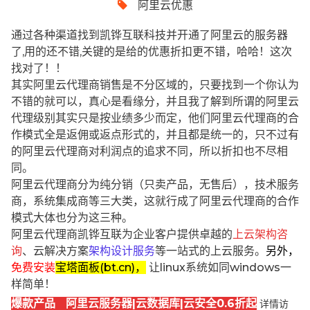
阿里云优惠
通过各种渠道找到凯铧互联科技并开通了阿里云的服务器
了,用的还不错,关键的是给的优惠折扣更不错，哈哈！这次
找对了！！
其实阿里云代理商销售是不分区域的，只要找到一个你认为
不错的就可以，真心是看缘分，并且我了解到所谓的阿里云
代理级别其实只是按业绩多少而定，他们阿里云代理商的合
作模式全是返佣或返点形式的，并且都是统一的，只不过有
的阿里云代理商对利润点的追求不同，所以折扣也不尽相
同。
阿里云代理商分为纯分销（只卖产品，无售后），技术服务
商，系统集成商等三大类，这就行成了阿里云代理商的合作
模式大体也分为这三种。
阿里云代理商凯铧互联为企业客户提供卓越的
上云架构咨
询
、云解决方案
架构设计服务
等一站式的上云服务。
另外，
免费安装
宝塔面板(bt.cn)，
让linux系统如同windows一
样简单！
爆款产品 阿里云服务器|云数据库|云安全0.6折起
详情访